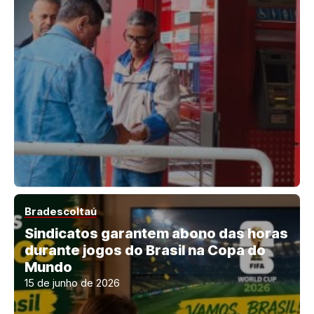
Bradesco
Itaú
Sindicatos garantem abono das horas
durante jogos do Brasil na Copa do
Mundo
15 de junho de 2026