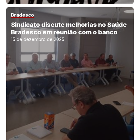
Bradesco
Sindicato discute melhorias no Saúde
Bradesco em reunião com o banco
15 de dezembro de 2025