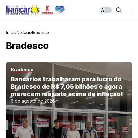
Início
Notícias
Bradesco
Bradesco
Bradesco
Bancários trabalharam para lucro do
Bradesco de R$ 7,05 bilhões e agora
merecem reajuste acima da inflação!
6 de agosto de 2026