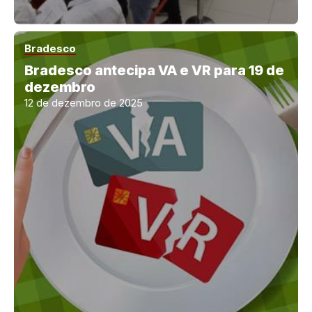
Bradesco
Bradesco antecipa VA e VR para 19 de
dezembro
12 de dezembro de 2025