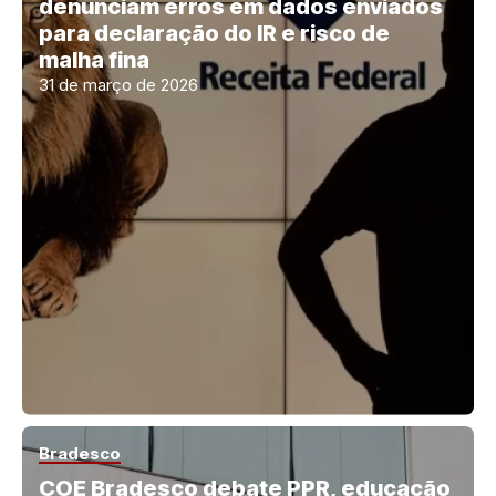
denunciam erros em dados enviados
para declaração do IR e risco de
malha fina
31 de março de 2026
Bradesco
COE Bradesco debate PPR, educação