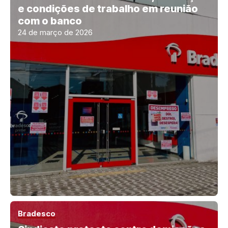
e condições de trabalho em reunião
com o banco
24 de março de 2026
Bradesco