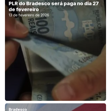
PLR do Bradesco será paga no dia 27
de fevereiro
13 de fevereiro de 2026
Bradesco