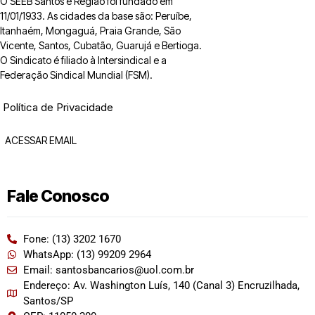
O SEEB Santos e Região foi fundado em
11/01/1933. As cidades da base são: Peruíbe,
Itanhaém, Mongaguá, Praia Grande, São
Vicente, Santos, Cubatão, Guarujá e Bertioga.
O Sindicato é filiado à Intersindical e a
Federação Sindical Mundial (FSM).
Política de Privacidade
ACESSAR EMAIL
Fale Conosco
Fone: (13) 3202 1670
WhatsApp: (13) 99209 2964
Email: santosbancarios@uol.com.br
Endereço: Av. Washington Luís, 140 (Canal 3) Encruzilhada,
Santos/SP