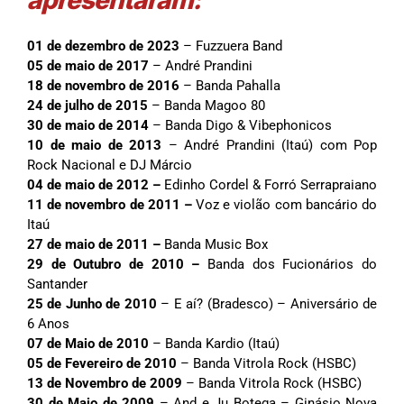
apresentaram:
01 de dezembro de 2023
– Fuzzuera Band
05 de maio de 2017
– André Prandini
18 de novembro de 2016
– Banda Pahalla
24 de julho de 2015
– Banda Magoo 80
30 de maio de 2014
– Banda Digo & Vibephonicos
10 de maio de 2013
– André Prandini (Itaú) com Pop
Rock Nacional e DJ Márcio
04 de maio de 2012 –
Edinho Cordel & Forró Serrapraiano
11 de novembro de 2011 –
Voz e violão com bancário do
Itaú
27 de maio de 2011
–
Banda Music Box
29 de Outubro de 2010
–
Banda dos Fucionários do
Santander
25 de Junho de 2010
– E aí? (Bradesco) – Aniversário de
6 Anos
07 de Maio de 2010
– Banda Kardio (Itaú)
05 de Fevereiro de 2010
– Banda Vitrola Rock (HSBC)
13 de Novembro de 2009
– Banda Vitrola Rock (HSBC)
30 de Maio de 2009
– And e Ju Botega – Ginásio Nova