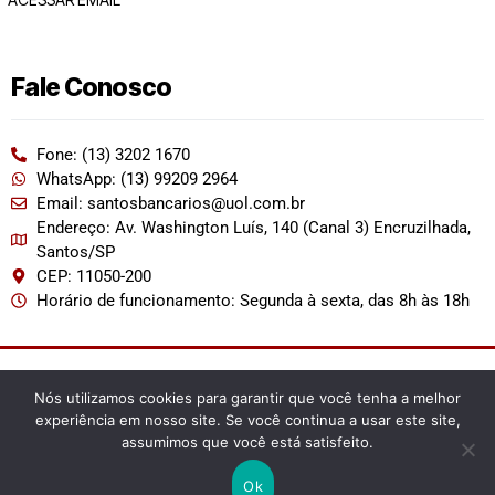
Fale Conosco
Fone: (13) 3202 1670
WhatsApp: (13) 99209 2964
Email: santosbancarios@uol.com.br
Endereço: Av. Washington Luís, 140 (Canal 3) Encruzilhada,
Santos/SP
CEP: 11050-200
Horário de funcionamento: Segunda à sexta, das 8h às 18h
2022 | Permitida a reprodução desde que citada a fonte.
Nós utilizamos cookies para garantir que você tenha a melhor
experiência em nosso site. Se você continua a usar este site,
assumimos que você está satisfeito.
Ok