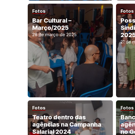
Fotos
Fotos
Bar Cultural –
Poss
Março/2025
Sindi
2025
28 de março de 2025
21 de 
Fotos
Fotos
Teatro dentro das
Banc
agências na Campanha
agên
Salarial 2024
no G