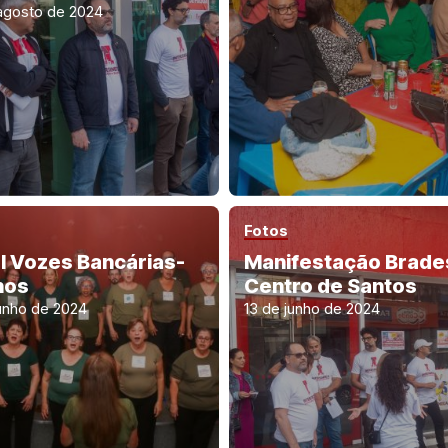
agosto de 2024
Fotos
l Vozes Bancárias-
Manifestação Brade
nos
Centro de Santos
junho de 2024
13 de junho de 2024