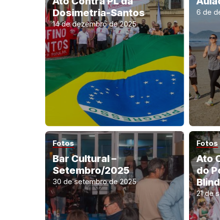
Ato Contra PL da
Aulã
Dosimetria-Santos
6 de d
14 de dezembro de 2025
Fotos
Fotos
Bar Cultural –
Ato 
Setembro/2025
do P
Blin
30 de setembro de 2025
21 de 