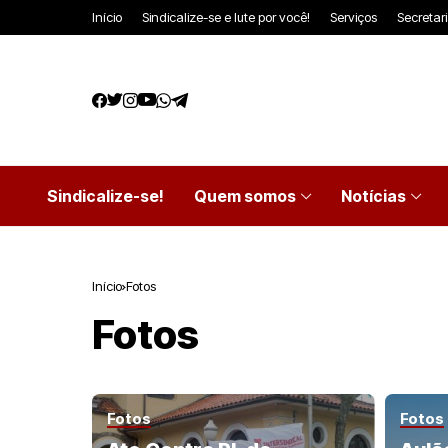
Início
Sindicalize-se e lute por você!
Serviços
Secretar
Sindicalize-se!
Quem somos
Notícias
Início
Fotos
Fotos
Fotos
Fotos