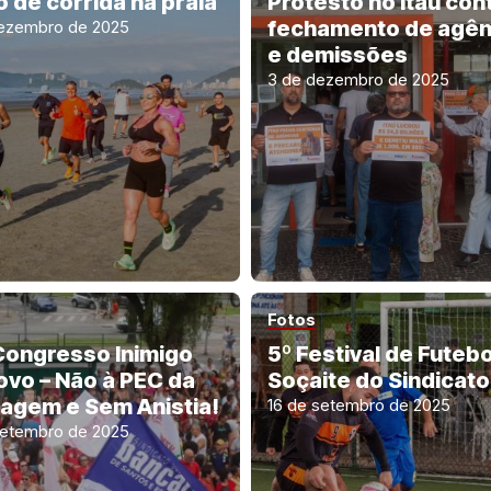
o de corrida na praia
Protesto no Itaú con
fechamento de agên
ezembro de 2025
e demissões
3 de dezembro de 2025
Fotos
Congresso Inimigo
5º Festival de Futebo
ovo – Não à PEC da
Soçaite do Sindicato
dagem e Sem Anistia!
16 de setembro de 2025
setembro de 2025