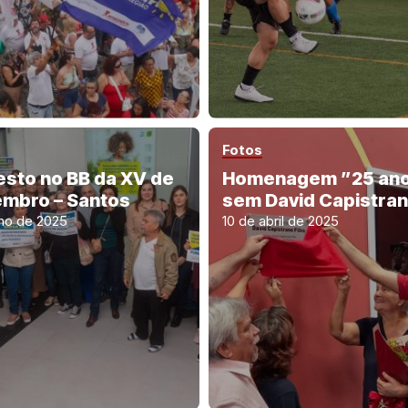
Fotos
esto no BB da XV de
Homenagem ”25 an
mbro – Santos
sem David Capistra
lho de 2025
10 de abril de 2025