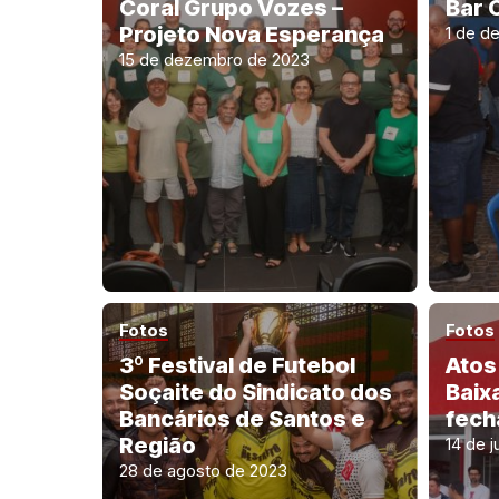
Coral Grupo Vozes –
Bar 
Projeto Nova Esperança
1 de d
15 de dezembro de 2023
Fotos
Fotos
3º Festival de Futebol
Atos
Soçaite do Sindicato dos
Baix
Bancários de Santos e
fech
Região
14 de 
28 de agosto de 2023