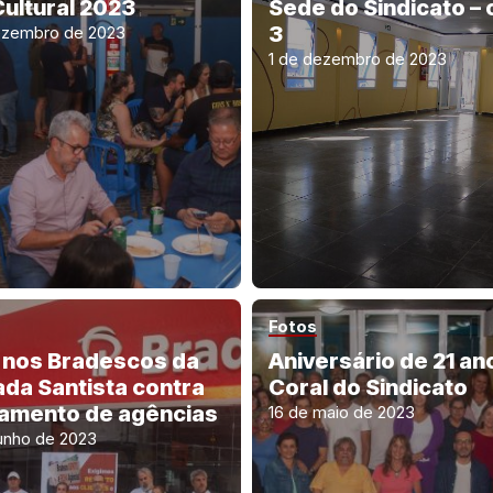
Cultural 2023
Sede do Sindicato – 
3
ezembro de 2023
1 de dezembro de 2023
Fotos
 nos Bradescos da
Aniversário de 21 an
ada Santista contra
Coral do Sindicato
amento de agências
16 de maio de 2023
junho de 2023