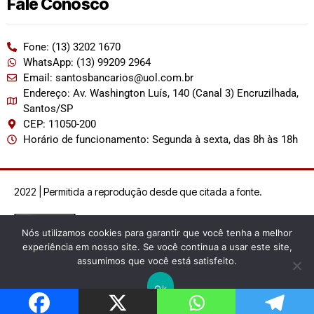
Fale Conosco
Fone: (13) 3202 1670
WhatsApp: (13) 99209 2964
Email: santosbancarios@uol.com.br
Endereço: Av. Washington Luís, 140 (Canal 3) Encruzilhada,
Santos/SP
CEP: 11050-200
Horário de funcionamento: Segunda à sexta, das 8h às 18h
2022 | Permitida a reprodução desde que citada a fonte.
Nós utilizamos cookies para garantir que você tenha a melhor
experiência em nosso site. Se você continua a usar este site,
assumimos que você está satisfeito.
Ok