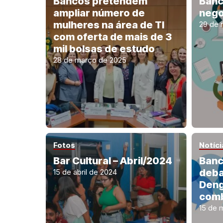
Bancos pretendem
Banc
ampliar número de
nego
mulheres na área de TI
29 de 
com oferta de mais de 3
mil bolsas de estudo
28 de março de 2025
Fotos
Notíci
Bar Cultural – Abril/2024
Banc
deba
15 de abril de 2024
Deng
comb
15 de 