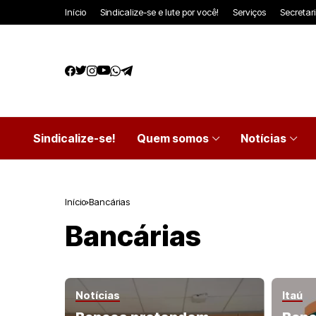
Início
Sindicalize-se e lute por você!
Serviços
Secretar
Sindicalize-se!
Quem somos
Notícias
Início
Bancárias
Bancárias
Notícias
Itaú