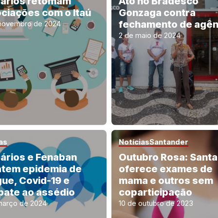
ários retomam
Ato no Bradesco
ciações com o Itaú
Gonzaga contra
fechamento de agên
novembro de 2024
2 de maio de 2024
as
Notícias
Santander
ários e Fenaban
Outubro Rosa: Sant
tem epidemia de
oferece exames de
ue, Covid-19 e
mama e outros sem
ate ao assédio
coparticipação
março de 2024
10 de outubro de 2023