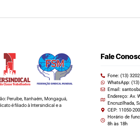
Fale Conos
Fone: (13) 320
WhatsApp: (13)
Email: santosb
Endereço: Av. W
 são: Peruíbe, Itanhaém, Mongaguá,
Encruzilhada, 
ato é filiado à Intersindical e a
CEP: 11050-20
Horário de fun
8h às 18h