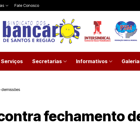
ias
Fale Conosco
Serviços
Secretarias
Informativos
Galeria
e demissões
 contra fechamento d