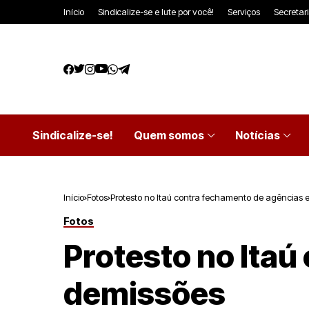
Início
Sindicalize-se e lute por você!
Serviços
Secretar
Sindicalize-se!
Quem somos
Notícias
Início
Fotos
Protesto no Itaú contra fechamento de agências 
Fotos
Protesto no Itaú
demissões