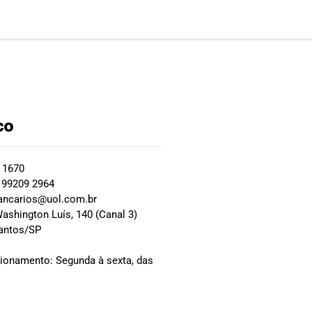
co
2 1670
 99209 2964
ancarios@uol.com.br
ashington Luís, 140 (Canal 3)
Santos/SP
0
cionamento: Segunda à sexta, das