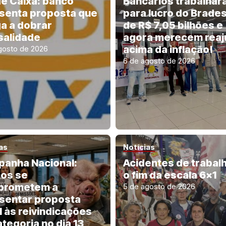
e Caixa: banco
Bancários trabalha
senta proposta que
para lucro do Brade
a a dobrar
de R$ 7,05 bilhões e
alidade
agora merecem reaj
acima da inflação!
gosto de 2026
6 de agosto de 2026
as
Notícias
anha Nacional:
Acidentes de trabal
os se
o fim da escala 6×1
prometem a
5 de agosto de 2026
sentar proposta
l às reivindicações
ategoria no dia 13