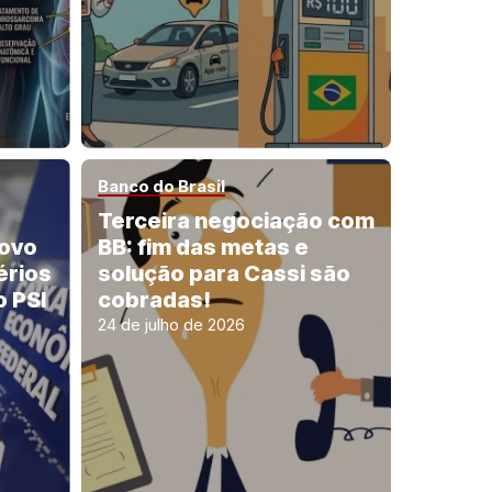
Banco do Brasil
Terceira negociação com
novo
BB: fim das metas e
érios
solução para Cassi são
o PSI
cobradas!
24 de julho de 2026