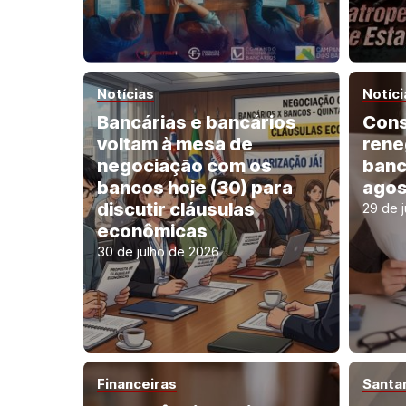
Notícias
Notíci
Bancárias e bancários
Con
voltam à mesa de
rene
negociação com os
banc
bancos hoje (30) para
agos
discutir cláusulas
29 de 
econômicas
30 de julho de 2026
Financeiras
Santa