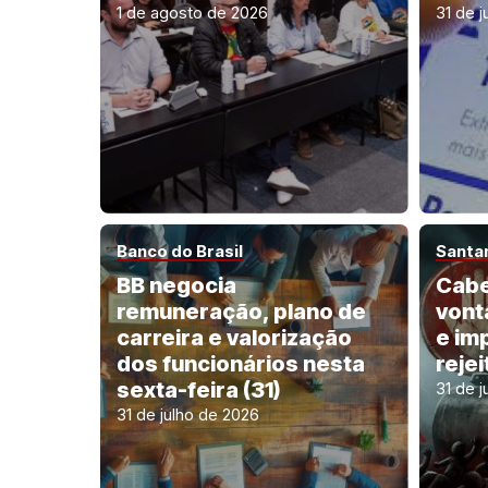
1 de agosto de 2026
31 de j
Banco do Brasil
Santa
BB negocia
Cabe
remuneração, plano de
vont
carreira e valorização
e im
dos funcionários nesta
reje
sexta-feira (31)
31 de j
31 de julho de 2026