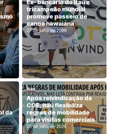
er
Ex- bancário do Itaú e
tricampeão mundial
ismo
promove passeio de
canoa hawaiana
27 de julho de 2026
Itaú
Após reivindicação da
COE, Itaú flexibiliza
ol da
regras de mobilidade
para visitas comerciais
25 de julho de 2026