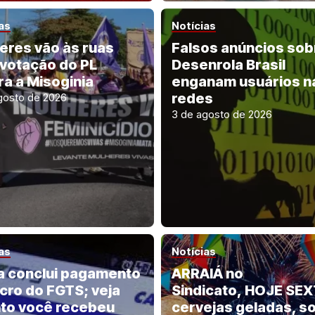
as
Notícias
eres vão às ruas
Falsos anúncios sob
 votação do PL
Desenrola Brasil
ra a Misoginia
enganam usuários n
redes
gosto de 2026
3 de agosto de 2026
as
Notícias
a conclui pagamento
ARRAIÁ no
ucro do FGTS; veja
Sindicato, HOJE SEX
to você recebeu
cervejas geladas, s