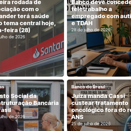
eira rodada de
Banco deve conced
ciação com o
teletrabalho a
ander terá saúde
empregado com aut
 tema central hoje,
e TDAH
-feira (28)
28 de julho de 2026
julho de 2026
as
Banco do Brasil
sto Social da
Juíza manda Cassi
truturação Bancária
custear tratamento
asil
oncológico fora do r
ANS
julho de 2026
25 de julho de 2026