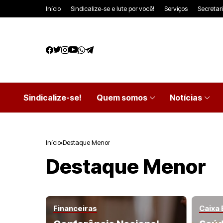
Início
Sindicalize-se e lute por você!
Serviços
Secretar
Sindicalize-se!
Quem somos
Notícias
Início
Destaque Menor
Destaque Menor
Financeiras
Caixa