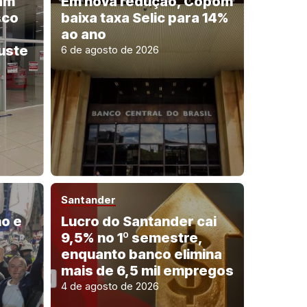
ram
Em nova redução, Copom
sco
baixa taxa Selic para 14%
ao ano
uste
6 de agosto de 2026
Santander
ho e
Lucro do Santander cai
9,5% no 1º semestre,
enquanto banco elimina
mais de 6,5 mil empregos
4 de agosto de 2026