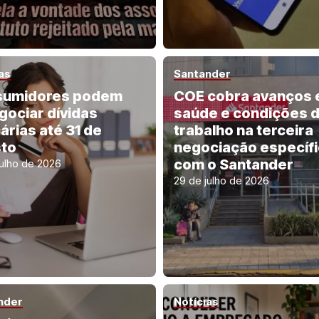
as
Santander
sumidores podem
COE cobra avanços
gociar dívidas
saúde e condições 
árias até 31 de
trabalho na terceira
to
negociação específ
com o Santander
julho de 2026
29 de julho de 2026
nder
Notícias