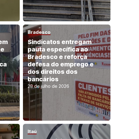
Bradesco
 em
Sindicatos entregam
de
pauta específica ao
Bradesco e reforça
ica
defesa do emprego e
dos direitos dos
bancários
28 de julho de 2026
Itaú