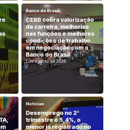
Banco do Brasil
re
CEBB cobra valorização
da carreira, melhorias
as
nas funções e melhores
condições de trabalho
em negociação com o
Banco do Brasil
1 de agosto de 2026
Notícias
Desemprego no 2º
TA,
trimestre é 5,4%, o
om
menor já registrado no