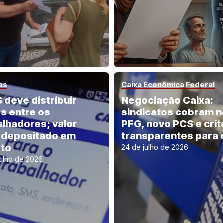
as
Caixa Econômica Federal
 deve distribuir
Negociação Caixa:
os entre os
sindicatos cobram 
alhadores; valor
PFG, novo PCS e crit
 depositado em
transparentes para 
to
24 de julho de 2026
julho de 2026