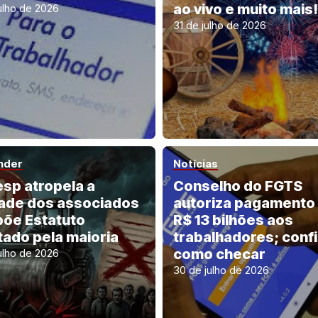
ao vivo e muito mais!
ulho de 2026
31 de julho de 2026
nder
Notícias
sp atropela a
Conselho do FGTS
ade dos associados
autoriza pagamento
põe Estatuto
R$ 13 bilhões aos
itado pela maioria
trabalhadores; confi
como checar
ulho de 2026
30 de julho de 2026