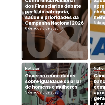
Conferência Nacional
Saúd
dos Financiários debate
apre
perfil da categoria,
cheg
saúde e prioridades da
mens
Campanha Nacional 2026
6 de a
6 de agosto de 2026
Notícias
Notíci
Governo reúne dados
Camp
sobre igualdade salarial
banc
de homens e mulheres
com
apre
5 de agosto de 2026
gera
da c