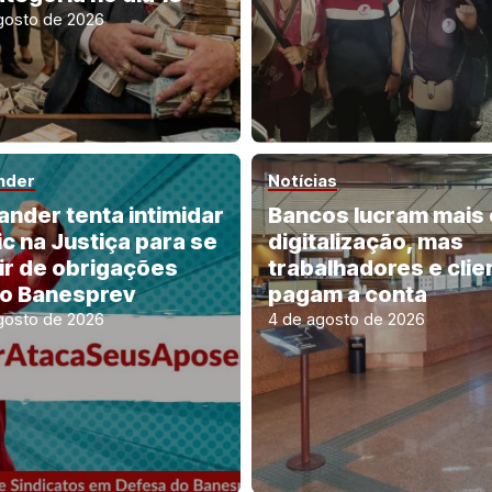
gosto de 2026
nder
Notícias
ander tenta intimidar
Bancos lucram mais
ic na Justiça para se
digitalização, mas
ir de obrigações
trabalhadores e clie
o Banesprev
pagam a conta
gosto de 2026
4 de agosto de 2026