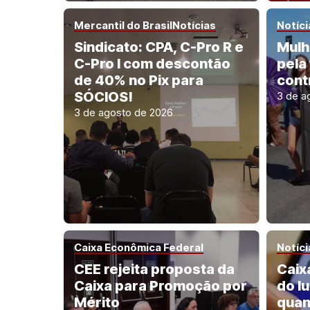
Mercantil do Brasil
Notícias
Notíci
Sindicato: CPA, C-Pro R e
Mulh
C-Pro I com descontão
pela
de 40% no Pix para
cont
SÓCIOS!
3 de a
3 de agosto de 2026
Caixa Econômica Federal
Notíci
CEE rejeita proposta da
Caix
Caixa para Promoção por
do l
Mérito
quan