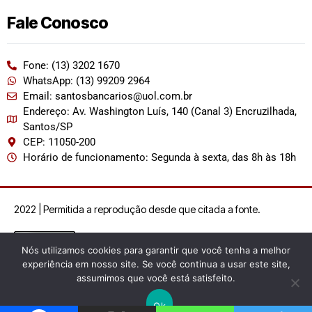
Fale Conosco
Fone: (13) 3202 1670
WhatsApp: (13) 99209 2964
Email: santosbancarios@uol.com.br
Endereço: Av. Washington Luís, 140 (Canal 3) Encruzilhada,
Santos/SP
CEP: 11050-200
Horário de funcionamento: Segunda à sexta, das 8h às 18h
2022 | Permitida a reprodução desde que citada a fonte.
Nós utilizamos cookies para garantir que você tenha a melhor
experiência em nosso site. Se você continua a usar este site,
assumimos que você está satisfeito.
Ok