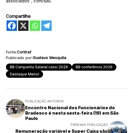
associados”, concluiu.
Compartilhe
Fonte:
Contraf
Publicado por:
Gustavo Mesquita
BB Campanha Salarial cassi 2026
BB conferência 2026
Destaque Menor
PUBLICAÇÃO ANTERIOR
Encontro Nacional dos Funcionários do
Bradesco é nesta sexta-feira (19) em São
Paulo
PRÓXIMA PUBLICAÇÃO
Remuneração variável e Super Caixa são