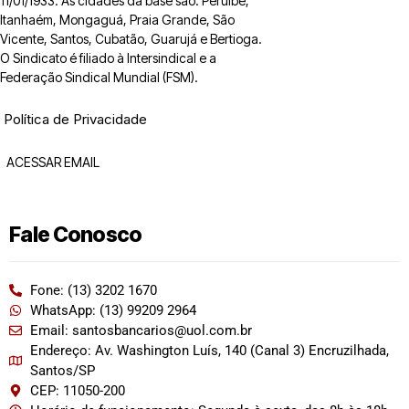
11/01/1933. As cidades da base são: Peruíbe,
Itanhaém, Mongaguá, Praia Grande, São
Vicente, Santos, Cubatão, Guarujá e Bertioga.
O Sindicato é filiado à Intersindical e a
Federação Sindical Mundial (FSM).
Política de Privacidade
ACESSAR EMAIL
Fale Conosco
Fone: (13) 3202 1670
WhatsApp: (13) 99209 2964
Email: santosbancarios@uol.com.br
Endereço: Av. Washington Luís, 140 (Canal 3) Encruzilhada,
Santos/SP
CEP: 11050-200