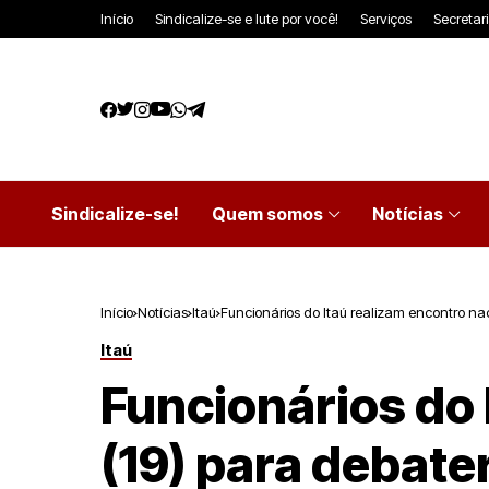
Início
Sindicalize-se e lute por você!
Serviços
Secretar
Sindicalize-se!
Quem somos
Notícias
Início
Notícias
Itaú
Funcionários do Itaú realizam encontro n
Itaú
Funcionários do 
(19) para debat