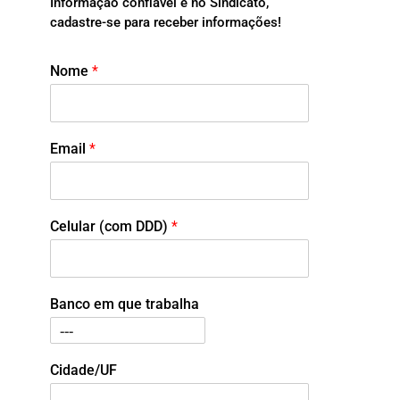
Informação confiável é no Sindicato,
cadastre-se para receber informações!
Nome
*
Email
*
Celular (com DDD)
*
Banco em que trabalha
Cidade/UF