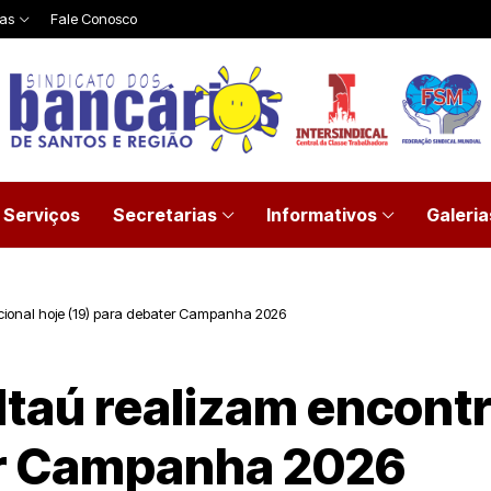
ias
Fale Conosco
Serviços
Secretarias
Informativos
Galeria
acional hoje (19) para debater Campanha 2026
Itaú realizam encontr
er Campanha 2026