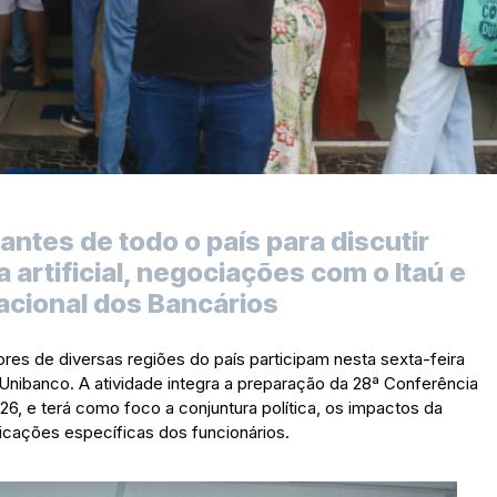
ntes de todo o país para discutir
a artificial, negociações com o Itaú e
cional dos Bancários
ores de diversas regiões do país participam nesta sexta-feira
-Unibanco. A atividade integra a preparação da 28ª Conferência
6, e terá como foco a conjuntura política, os impactos da
icações específicas dos funcionários.