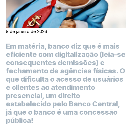
8 de janeiro de 2026
Em matéria, banco diz que é mais
eficiente com digitalização (leia-se
consequentes demissões) e
fechamento de agências físicas. O
que dificulta o acesso de usuários
e clientes ao atendimento
presencial, um direito
estabelecido pelo Banco Central,
já que o banco é uma concessão
pública!