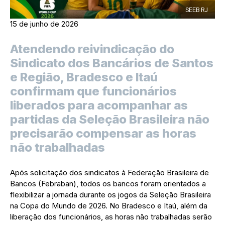
SEEB RJ
15 de junho de 2026
Atendendo reivindicação do
Sindicato dos Bancários de Santos
e Região, Bradesco e Itaú
confirmam que funcionários
liberados para acompanhar as
partidas da Seleção Brasileira não
precisarão compensar as horas
não trabalhadas
Após solicitação dos sindicatos à Federação Brasileira de
Bancos (Febraban), todos os bancos foram orientados a
flexibilizar a jornada durante os jogos da Seleção Brasileira
na Copa do Mundo de 2026. No Bradesco e Itaú, além da
liberação dos funcionários, as horas não trabalhadas serão