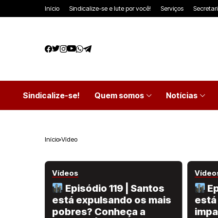
Início
Sindicalize-se e lute por você!
Serviços
Secretar
Sindicalize-se!
Quem somos
Notícias
Início
Vídeo
Vídeos
Vídeo
Episódio 119 | Santos
Ep
está expulsando os mais
está
pobres? Conheça a
impa