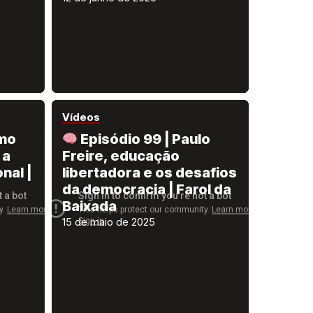
Vídeos
omo
Episódio 99 | Paulo
 a
Freire, educação
nal |
libertadora e os desafios
da democracia | Farol da
Baixada
15 de maio de 2025