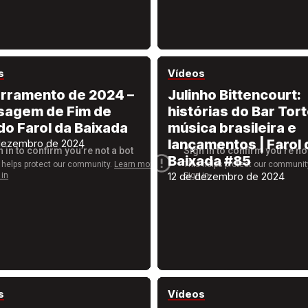
s
Vídeos
rramento de 2024 –
Julinho Bittencourt:
agem de Fim de
histórias do Bar Tort
do Farol da Baixada
música brasileira e
lançamentos | Farol 
dezembro de 2024
Baixada #85
12 de dezembro de 2024
s
Vídeos