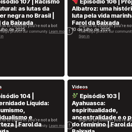
isódio 107 | Racismo
Episódio 106 | Pro
tural: as lutas da
Albatroz: uma histór
r negra no Brasil |
luta pela vida marinh
l da Baixada
Farol da Baixada
julho de 2025
10 de julho de 2025
s
Vídeos
isódio 104 |
Episódio 103 |
rnidade Líquida:
Ayahuasca:
sumismo,
espiritualidade,
vidualismo e
ancestralidade e o 
teza | Farol da
do feminino | Farol d
ada
Baixada