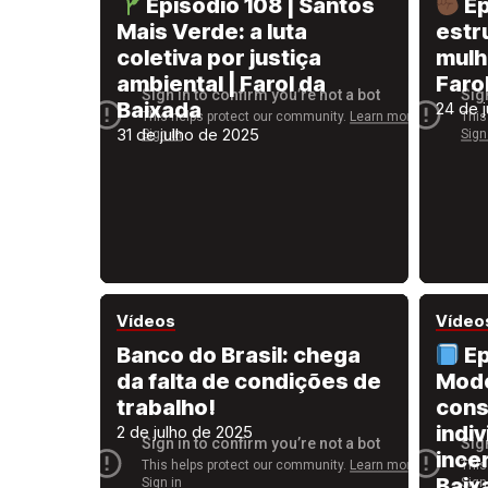
Episódio 108 | Santos
Ep
Mais Verde: a luta
estru
coletiva por justiça
mulhe
ambiental | Farol da
Faro
Baixada
24 de 
31 de julho de 2025
Vídeos
Vídeo
Banco do Brasil: chega
Ep
da falta de condições de
Mode
trabalho!
con
indi
2 de julho de 2025
incer
Baix