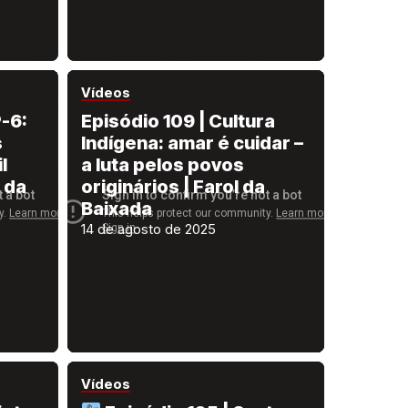
Vídeos
-6:
Episódio 109 | Cultura
s
Indígena: amar é cuidar –
l
a luta pelos povos
 da
originários | Farol da
Baixada
14 de agosto de 2025
Vídeos