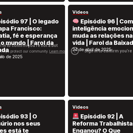
s
Vídeos
isódio 97 | O legado
Episódio 96 | Com
apa Francisco:
inteligência emocion
tia, fé e esperança
muda as relações na
 o mundo | Farol da
vida | Farol da Baixa
ada
24 de abril de 2025
aio de 2025
s
Vídeos
isódio 93 | O
Episódio 92 | A
úrio nos seus
Reforma Trabalhista
es está te
Enganou? O Que