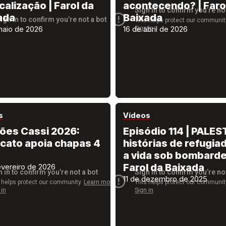
calização | Farol da
acontecendo? | Faro
ada
Baixada
maio de 2026
16 de abril de 2026
s
Vídeos
ções Cassi 2026:
Episódio 114 | PALES
icato apoia chapas 4
histórias de refugia
a vida sob bombarde
Farol da Baixada
evereiro de 2026
11 de dezembro de 2025