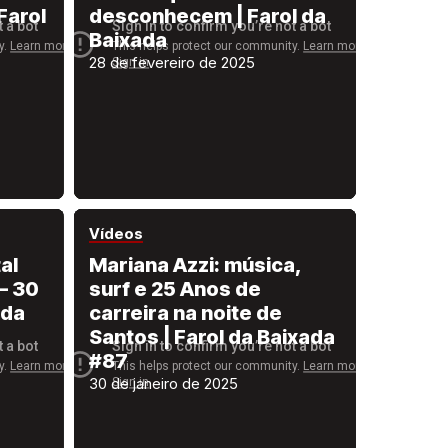
Farol
desconhecem | Farol da
Baixada
28 de fevereiro de 2025
Vídeos
al
Mariana Azzi: música,
 – 30
surf e 25 Anos de
 da
carreira na noite de
Santos | Farol da Baixada
#87
30 de janeiro de 2025