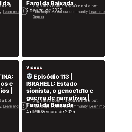
l da
Farol da Baixada
2 de abril de 2026
Vídeos
TINA:
Episódio 113 |
dos e
ISRAHELL: Estado
ios |
sionista, o genoc1d1o e
guerra de narrativas |
Farol da Baixada
4 de dezembro de 2025