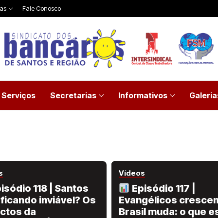
ias
Fale Conosco
Serviços
Secretarias
Informativos
Galeria
s
Vídeos
isódio 118 | Santos
Episódio 117 |
 ficando inviável? Os
Evangélicos crescem
ctos da
Brasil muda: o que e