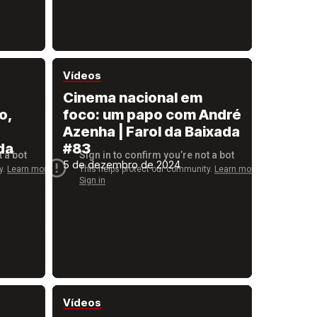
Vídeos
Cinema nacional em
o,
foco: um papo com André
Azenha | Farol da Baixada
da
#83
5 de dezembro de 2024
Vídeos