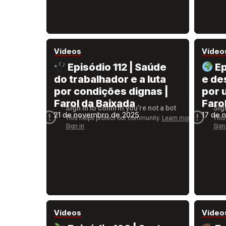
Vídeos
Vídeo
Episódio 112 | Saúde
Ep
do trabalhador e a luta
e de
por condições dignas |
por u
Farol da Baixada
Faro
21 de novembro de 2025
17 de 
Vídeos
Vídeo