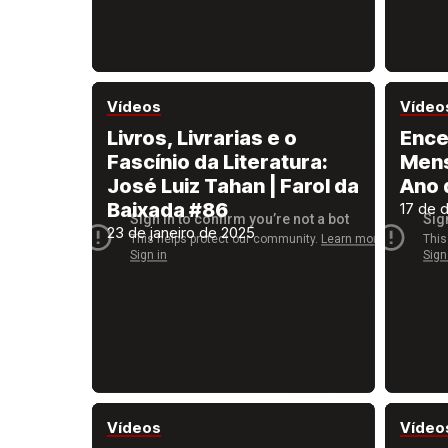
Vídeos
Vídeo
Livros, Livrarias e o
Ence
Fascínio da Literatura:
Mens
José Luiz Tahan | Farol da
Ano 
Baixada #86
17 de 
23 de janeiro de 2025
Vídeos
Vídeo