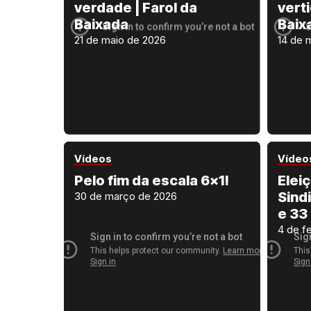
verdade | Farol da
verti
Baixada
Baix
21 de maio de 2026
14 de 
Vídeos
Vídeo
Pelo fim da escala 6×1!
Elei
Sind
30 de março de 2026
e 33
4 de f