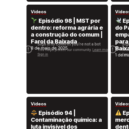
Vídeos
Vídeo
Episódio 98 | MST por
Ep
dentro: reforma agrária e
do P
a construção do comum |
empa
Farol da Baixada
para
Baix
8 de maio de 2025
1 de m
Vídeos
Vídeo
Episódio 94 |
Ep
Contaminação química: a
merc
luta invisível dos
dent