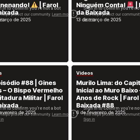
enenando!
| Farol
Ninguém Conta!
| 
aixada
da Baixada
março de 2025
13 de março de 2025
s
Vídeos
isódio #88 | Gines
Murilo Lima: do Capit
s – O Bispo Vermelho
Inicial ao Muro Baixo
itadura Militar | Farol
Anos de Rock | Farol
aixada
Baixada #88
fevereiro de 2025
6 de fevereiro de 2025