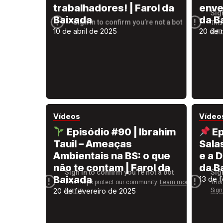
trabalhadores! | Farol da
env
Baixada
da B
10 de abril de 2025
20 de 
Vídeos
Vídeo
Episódio #90 | Ibrahim
Ep
Tauil – Ameaças
Sala
Ambientais na BS: o que
e a D
não te contam | Farol da
da B
Baixada
13 de 
20 de fevereiro de 2025