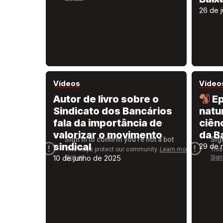
26 de 
Vídeos
Vídeo
Autor de livro sobre o
Ep
Sindicato dos Bancários
natu
fala da importância de
ciênc
valorizar o movimento
da B
sindical
29 de 
10 de junho de 2025