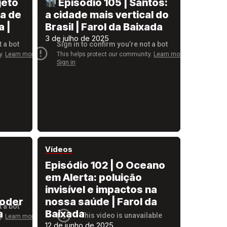
jeto
Episódio 105 | Santos:
ia de
a cidade mais vertical do
a |
Brasil | Farol da Baixada
3 de julho de 2025
Vídeos
Episódio 102 | O Oceano
em Alerta: poluição
invisível e impactos na
poder
nossa saúde | Farol da
a
Baixada
12 de junho de 2025