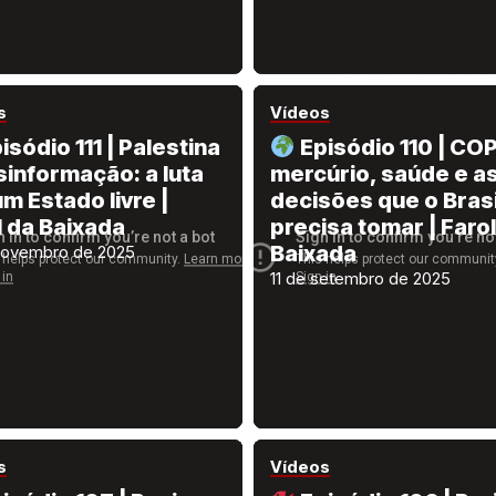
s
Vídeos
isódio 111 | Palestina
Episódio 110 | COP
sinformação: a luta
mercúrio, saúde e a
m Estado livre |
decisões que o Brasi
l da Baixada
precisa tomar | Farol
Baixada
novembro de 2025
11 de setembro de 2025
s
Vídeos