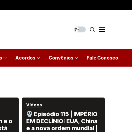
s
Acordos
Convênios
Fale Conosco
Vídeos
Episódio 115 | IMPÉRIO
 e o
EM DECLÍNIO: EUA, China
stá
e a nova ordem mundial |