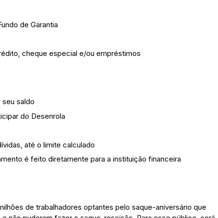
Fundo de Garantia
crédito, cheque especial e/ou empréstimos
o seu saldo
ticipar do Desenrola
vidas, até o limite calculado
ento é feito diretamente para a instituição financeira
 milhões de trabalhadores optantes pelo saque-aniversário que
 e não puderam fazer o saque-rescisão. Para esse público, será