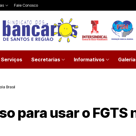
ias
Fale Conosco
Serviços
Secretarias
Informativos
Galeria
la Brasil
so para usar o FGTS 