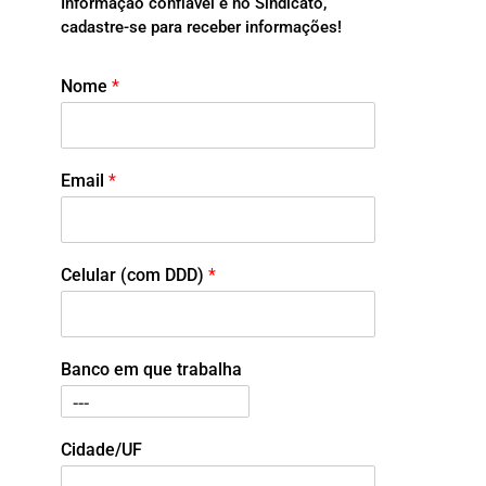
Informação confiável é no Sindicato,
cadastre-se para receber informações!
Nome
*
Email
*
Celular (com DDD)
*
Banco em que trabalha
Cidade/UF