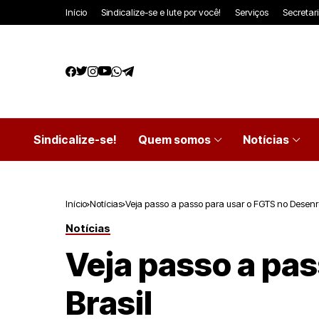
Início
Sindicalize-se e lute por você!
Serviços
Secretar
Sindicalize-se!
Quem somos
Notícias
Início
Notícias
Veja passo a passo para usar o FGTS no Desenro
Notícias
Veja passo a pas
Brasil