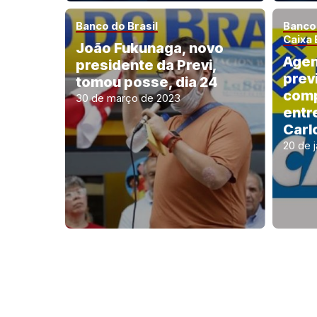
Banco do Brasil
Banco 
Caixa
João Fukunaga, novo
Agen
presidente da Previ,
prev
tomou posse, dia 24
comp
30 de março de 2023
entr
Carl
20 de 