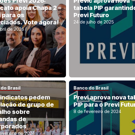
ções Previ 2026:
Previc aprova nova
icato apoia Chapa 2 –
tabela PIP garantind
i para os
Previ Futuro
ciados. Vote agora!
24 de julho de 2025
bril de 2026
do Brasil
Banco do Brasil
sindicatos pedem
Previ aprova nova ta
alação de grupo de
PIP para o Previ Futu
alho sobre
8 de fevereiro de 2024
andas de
rporados
fevereiro de 2024