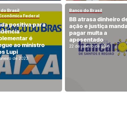
do Brasil
Banco do Brasil
 Econômica Federal
BB atrasa dinheiro d
da positiva para
ação e justiça mand
idência
pagar multa a
lementar é
aposentado
egue ao ministro
22 de janeiro de 2016
os Lupi
janeiro de 2023