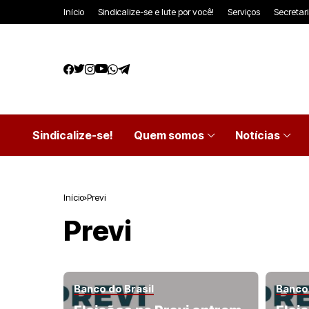
Início
Sindicalize-se e lute por você!
Serviços
Secretar
Sindicalize-se!
Quem somos
Notícias
Início
Previ
Previ
Banco do Brasil
Banco 