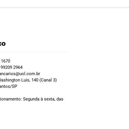
co
2 1670
 99209 2964
ancarios@uol.com.br
ashington Luís, 140 (Canal 3)
Santos/SP
0
cionamento: Segunda à sexta, das