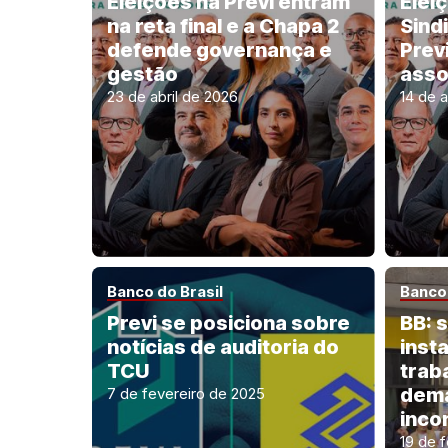
Eleições na Previ entram
Elei
na reta final e a Chapa 2
Sind
defende governança e
Prev
gestão
asso
23 de abril de 2026
14 de a
Banco do Brasil
Banco 
Previ se posiciona sobre
BB: 
notícias de auditoria do
inst
TCU
trab
dem
7 de fevereiro de 2025
inco
19 de 