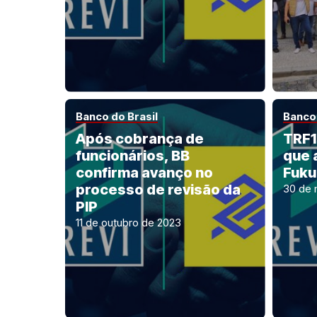
Banco do Brasil
Banco 
Após cobrança de
TRF1
funcionários, BB
que 
confirma avanço no
Fuku
processo de revisão da
30 de 
PIP
11 de outubro de 2023