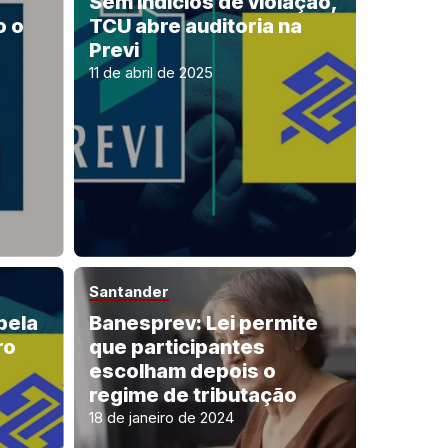
Sem indícios de violação,
o o
TCU abre auditoria na
Previ
11 de abril de 2025
Santander
bela
Banesprev: Lei permite
ro
que participantes
escolham depois o
regime de tributação
18 de janeiro de 2024