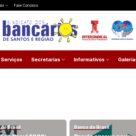
ias
Fale Conosco
Serviços
Secretarias
Informativos
Galeria
do Brasil
Banco do Brasil