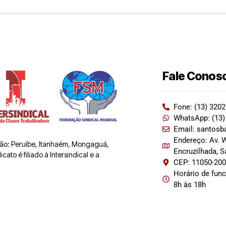
Fale Conos
Fone: (13) 320
WhatsApp: (13)
Email: santosb
Endereço: Av. W
 são: Peruíbe, Itanhaém, Mongaguá,
Encruzilhada, 
ato é filiado à Intersindical e a
CEP: 11050-20
Horário de fun
8h às 18h