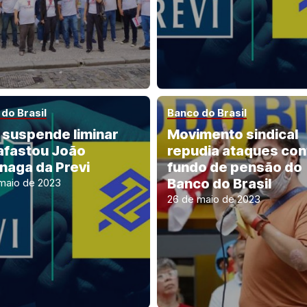
do Brasil
Banco do Brasil
 suspende liminar
Movimento sindical
afastou João
repudia ataques con
naga da Previ
fundo de pensão do
Banco do Brasil
maio de 2023
26 de maio de 2023