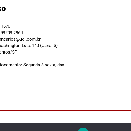
co
2 1670
 99209 2964
ancarios@uol.com.br
ashington Luís, 140 (Canal 3)
Santos/SP
0
cionamento: Segunda à sexta, das