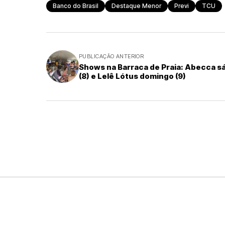
Banco do Brasil
Destaque Menor
Previ
TCU
PUBLICAÇÃO ANTERIOR
Shows na Barraca de Praia: Abecca s
(8) e Lelê Lótus domingo (9)