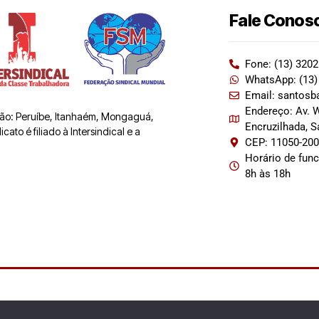
Fale Conos
Fone: (13) 320
WhatsApp: (13)
Email: santosb
Endereço: Av. W
 são: Peruíbe, Itanhaém, Mongaguá,
Encruzilhada, 
ato é filiado à Intersindical e a
CEP: 11050-20
Horário de fun
8h às 18h