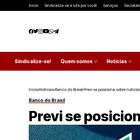
Início
Sindicalize-se e lute por você!
Serviços
Secretar
Sindicalize-se!
Quem somos
Notícias
Início
Notícias
Banco do Brasil
Previ se posiciona sobre notíci
Banco do Brasil
Previ se posicio