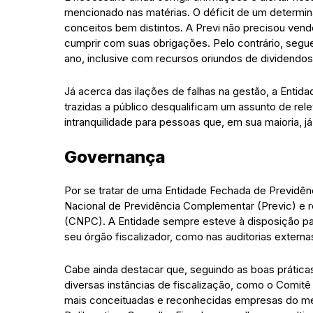
mencionado nas matérias. O déficit de um determi
conceitos bem distintos. A Previ não precisou ven
cumprir com suas obrigações. Pelo contrário, segu
ano, inclusive com recursos oriundos de dividendo
Já acerca das ilações de falhas na gestão, a Entid
trazidas a público desqualificam um assunto de rel
intranquilidade para pessoas que, em sua maioria, 
Governança
Por se tratar de uma Entidade Fechada de Previdênc
Nacional de Previdência Complementar (Previc) e 
(CNPC). A Entidade sempre esteve à disposição par
seu órgão fiscalizador, como nas auditorias externa
Cabe ainda destacar que, seguindo as boas prática
diversas instâncias de fiscalização, como o Comitê 
mais conceituadas e reconhecidas empresas do me