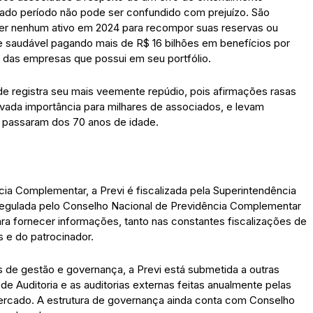
nado período não pode ser confundido com prejuízo. São
der nenhum ativo em 2024 para recompor suas reservas ou
e saudável pagando mais de R$ 16 bilhões em benefícios por
s das empresas que possui em seu portfólio.
ade registra seu mais veemente repúdio, pois afirmações rasas
evada importância para milhares de associados, e levam
já passaram dos 70 anos de idade.
ia Complementar, a Previ é fiscalizada pela Superintendência
regulada pelo Conselho Nacional de Previdência Complementar
a fornecer informações, tanto nas constantes fiscalizações de
s e do patrocinador.
s de gestão e governança, a Previ está submetida a outras
de Auditoria e as auditorias externas feitas anualmente pelas
rcado. A estrutura de governança ainda conta com Conselho