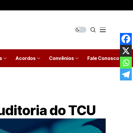
s
Acordos
Convênios
Fale Conosco
auditoria do TCU