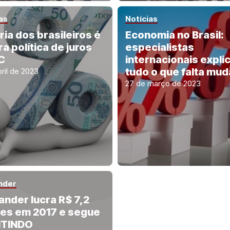
as
Notícias
ria dos brasileiros é
Economia no Brasil:
a política de juros
especialistas
C
internacionais expl
tudo o que falta mud
ril de 2023
27 de março de 2023
nder
ander lucra R$ 7,2
ões em 2017 e segue
ITINDO