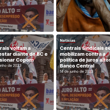
as
Notícias
rais voltam a
Centrais Sindicais s
estar diante do BC e
mobilizam contra a
sionar Copom
política de juros alto
Banco Central
junho de 2023
14 de junho de 2023