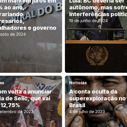
m mantém juros em
Lula: BC deveria ser
% ao ano,
autônomo, mas sofr
rariando
interferências políti
esários,
19 de junho de 2024
alhadores e governo
gosto de 2024
as
Notícias
m volta a anunciar
A conta oculta da
a de Selic, que vai
superexploração no
 12,75%
Brasil
setembro de 2023
4 de julho de 2023