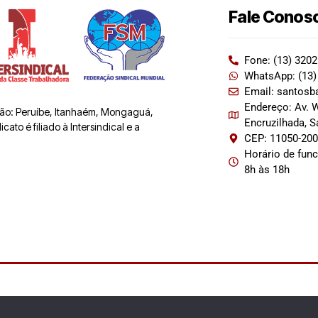
Fale Conos
Fone: (13) 320
WhatsApp: (13)
Email: santosb
Endereço: Av. W
 são: Peruíbe, Itanhaém, Mongaguá,
Encruzilhada, 
ato é filiado à Intersindical e a
CEP: 11050-20
Horário de fun
8h às 18h