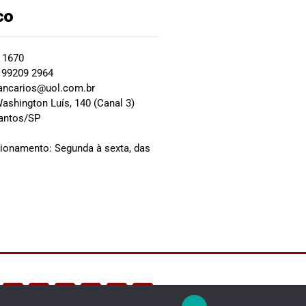
co
2 1670
 99209 2964
ancarios@uol.com.br
ashington Luís, 140 (Canal 3)
Santos/SP
0
cionamento: Segunda à sexta, das