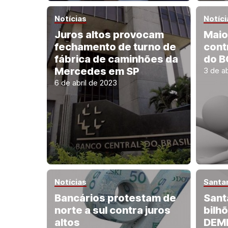
Notícias
Notíci
Juros altos provocam
Maio
fechamento de turno de
contr
fábrica de caminhões da
do B
Mercedes em SP
3 de ab
6 de abril de 2023
Notícias
Santa
Bancários protestam de
Sant
norte a sul contra juros
bilh
altos
DEM