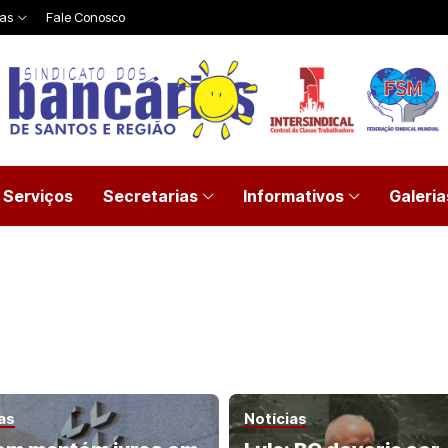
ias
Fale Conosco
Serviços
Secretarias
Informativos
Galeria
as
Notícias