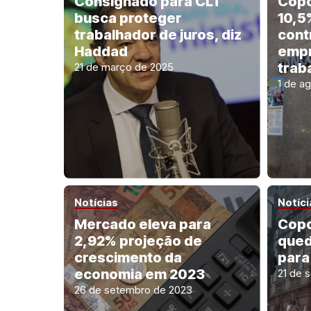
Consignado para CLT
Copo
busca proteger
10,5
trabalhador de juros, diz
cont
Haddad
empr
trab
21 de março de 2025
1 de a
Notícias
Notíci
Mercado eleva para
Copo
2,92% projeção de
qued
crescimento da
para
economia em 2023
21 de 
26 de setembro de 2023