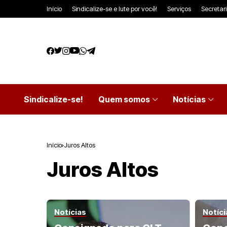
Início
Sindicalize-se e lute por você!
Serviços
Secretar
Sindicalize-se!
Quem somos
Notícias
Início
Juros Altos
Juros Altos
Notícias
Notíci