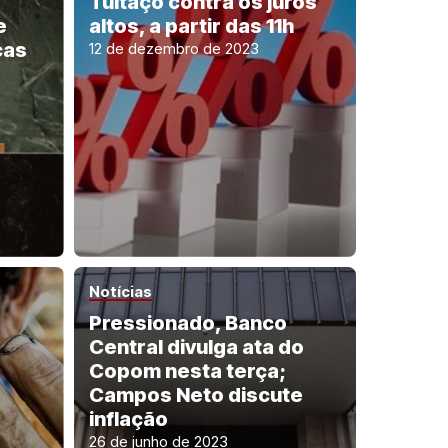
Tuitaço contra os juros
e
altos, a partir das 11h
cas
12 de dezembro de 2023
Notícias
Pressionado, Banco
Central divulga ata do
Copom nesta terça;
Campos Neto discute
inflação
26 de junho de 2023