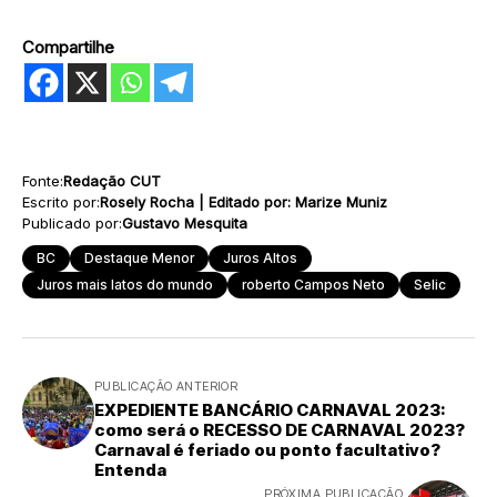
Compartilhe
Fonte:
Redação CUT
Escrito por:
Rosely Rocha | Editado por: Marize Muniz
Publicado por:
Gustavo Mesquita
BC
Destaque Menor
Juros Altos
Juros mais latos do mundo
roberto Campos Neto
Selic
PUBLICAÇÃO ANTERIOR
EXPEDIENTE BANCÁRIO CARNAVAL 2023:
como será o RECESSO DE CARNAVAL 2023?
Carnaval é feriado ou ponto facultativo?
Entenda
PRÓXIMA PUBLICAÇÃO