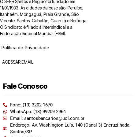
O SEEB Santos e Região foi fundado em
11/01/1933. As cidades da base são: Peruíbe,
Itanhaém, Mongaguá, Praia Grande, São
Vicente, Santos, Cubatão, Guarujá e Bertioga.
O Sindicato é filiado à Intersindical e a
Federação Sindical Mundial (FSM).
Política de Privacidade
ACESSAR EMAIL
Fale Conosco
Fone: (13) 3202 1670
WhatsApp: (13) 99209 2964
Email: santosbancarios@uol.com.br
Endereço: Av. Washington Luís, 140 (Canal 3) Encruzilhada,
Santos/SP