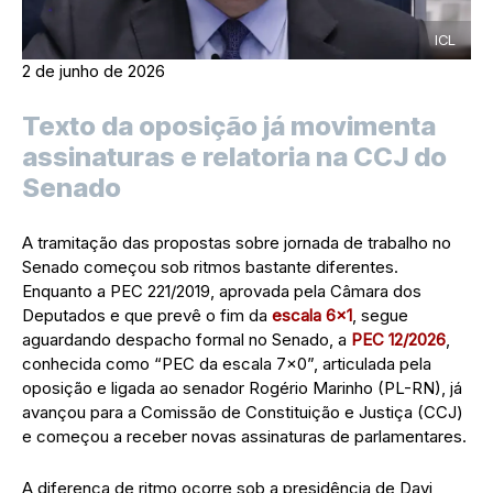
ICL
2 de junho de 2026
Texto da oposição já movimenta
assinaturas e relatoria na CCJ do
Senado
A tramitação das propostas sobre jornada de trabalho no
Senado começou sob ritmos bastante diferentes.
Enquanto a PEC 221/2019, aprovada pela Câmara dos
Deputados e que prevê o fim da
escala 6×1
, segue
aguardando despacho formal no Senado, a
PEC 12/2026
,
conhecida como “PEC da escala 7×0”, articulada pela
oposição e ligada ao senador Rogério Marinho (PL-RN), já
avançou para a Comissão de Constituição e Justiça (CCJ)
e começou a receber novas assinaturas de parlamentares.
A diferença de ritmo ocorre sob a presidência de Davi