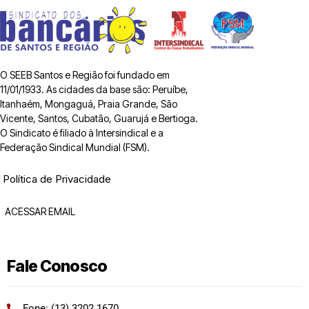
O SEEB Santos e Região foi fundado em
11/01/1933. As cidades da base são: Peruíbe,
Itanhaém, Mongaguá, Praia Grande, São
Vicente, Santos, Cubatão, Guarujá e Bertioga.
O Sindicato é filiado à Intersindical e a
Federação Sindical Mundial (FSM).
Política de Privacidade
ACESSAR EMAIL
Fale Conosco
Fone: (13) 3202 1670