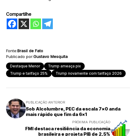
Compartilhe
Fonte:
Brasil de Fato
Publicado por:
Gustavo Mesquita
Destaque Menor
Trump ameaça pix
Trump e tarifaço 25%
Trump novamente com tarifaço 2026
PUBLICAÇÃO ANTERIOR
Sob Alcolumbre, PEC da escala 7×0 anda
mais rápido que fim da 6×1
PRÓXIMA PUBLICAÇÃO
FMI destaca resiliência da economia
brasileira e projeta PIB de 2,5%