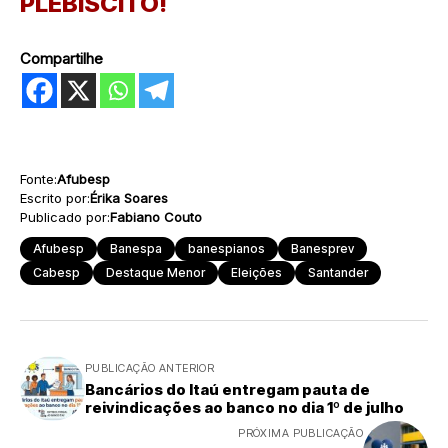
PLEBISCITO!
Compartilhe
Fonte:
Afubesp
Escrito por:
Érika Soares
Publicado por:
Fabiano Couto
Afubesp
Banespa
banespianos
Banesprev
Cabesp
Destaque Menor
Eleições
Santander
PUBLICAÇÃO ANTERIOR
Bancários do Itaú entregam pauta de
reivindicações ao banco no dia 1º de julho
PRÓXIMA PUBLICAÇÃO