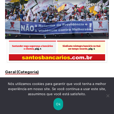
Geral (Categoria)
939
Nós utilizamos cookies para garantir que você tenha a melhor
Reforma da Previdência tira aposentadoria
experiência em nosso site. Se você continua a usar este site,
integral de quase todos
assumimos que você está satisfeito.
Ok