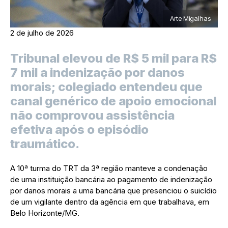
Arte Migalhas
2 de julho de 2026
Tribunal elevou de R$ 5 mil para R$
7 mil a indenização por danos
morais; colegiado entendeu que
canal genérico de apoio emocional
não comprovou assistência
efetiva após o episódio
traumático.
A 10ª turma do TRT da 3ª região manteve a condenação
de uma instituição bancária ao pagamento de indenização
por danos morais a uma bancária que presenciou o suicídio
de um vigilante dentro da agência em que trabalhava, em
Belo Horizonte/MG.