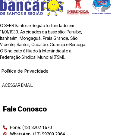
O SEEB Santos e Região foi fundado em
11/01/1933. As cidades da base são: Peruíbe,
Itanhaém, Mongaguá, Praia Grande, São
Vicente, Santos, Cubatão, Guarujá e Bertioga.
O Sindicato é filiado à Intersindical e a
Federação Sindical Mundial (FSM).
Política de Privacidade
ACESSAR EMAIL
Fale Conosco
Fone: (13) 3202 1670
WhatsApp: (13) 99209 2964