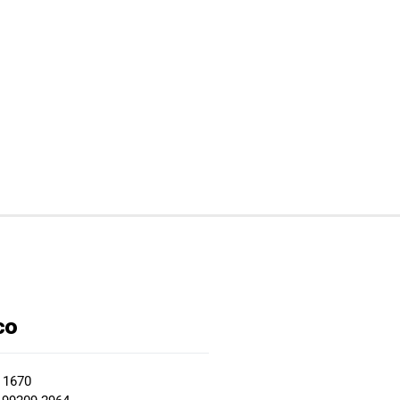
co
2 1670