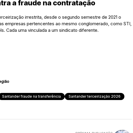
ntra a fraude na contratação
terceirização irrestrita, desde o segundo semestre de 2021 o
utras empresas pertencentes ao mesmo conglomerado, como STI,
ls. Cada uma vinculada a um sindicato diferente.
egião
Santander fraude na transferência
Santander terceirização 2026