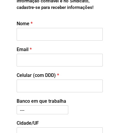
Informação confiável é no Sindicato,
cadastre-se para receber informações!
Nome
*
Email
*
Celular (com DDD)
*
Banco em que trabalha
Cidade/UF