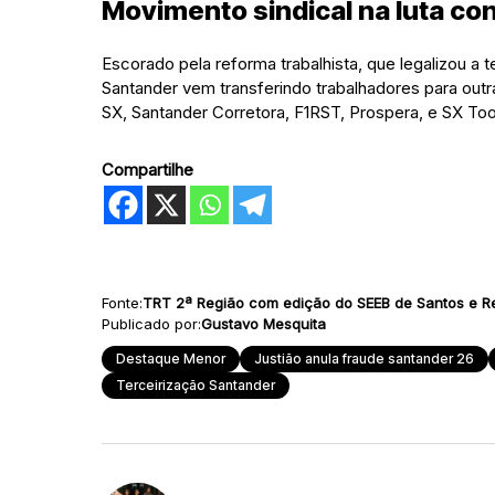
Movimento sindical na luta co
Escorado pela reforma trabalhista, que legalizou a 
Santander vem transferindo trabalhadores para o
SX, Santander Corretora, F1RST, Prospera, e SX Too
Compartilhe
Fonte:
TRT 2ª Região com edição do SEEB de Santos e R
Publicado por:
Gustavo Mesquita
Destaque Menor
Justião anula fraude santander 26
Terceirização Santander