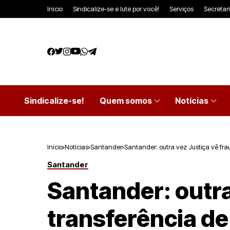
Início
Sindicalize-se e lute por você!
Serviços
Secretar
Sindicalize-se!
Quem somos
Notícias
Início
Notícias
Santander
Santander: outra vez Justiça vê fr
Santander
Santander: outra
transferência d