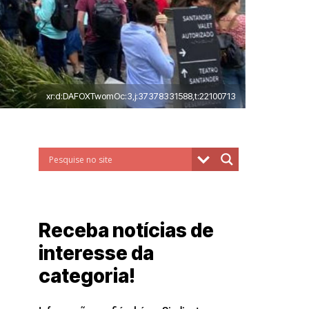
xr:d:DAFOXTwomOc:3,j:37378331588,t:22100713
Receba notícias de
interesse da
categoria!