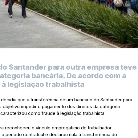
 do Santander para outra empresa teve
 categoria bancária. De acordo com a
à legislação trabalhista
 decidiu que a transferência de um bancário do Santander para
bjetivo impedir o pagamento dos direitos da categoria
caracterizou como fraude à legislação trabalhista.
ra reconheceu o vínculo empregatício do trabalhador
 o período contratual e declarou nula a transferência do