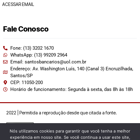
ACESSAR EMAIL
Fale Conosco
Fone: (13) 3202 1670
WhatsApp: (13) 99209 2964
Email: santosbancarios@uol.com.br
Endereço: Av. Washington Luís, 140 (Canal 3) Encruzilhada,
Santos/SP
CEP: 11050-200
Horário de funcionamento: Segunda à sexta, das 8h às 18h
2022 | Permitida a reprodução desde que citada a fonte.
Nós utilizamos cookies para garantir que você tenha a melhor
experiência em nosso site. Se você continua a usar este site,