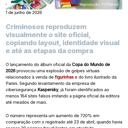
Reprodução: TVT/Panini
1 de junho de 2026
Criminosos reproduzem
visualmente o site oficial,
copiando layout, identidade visual
e até as etapas da compra
O lançamento do álbum oficial da
Copa do Mundo de
2026
provocou uma explosão de golpes virtuais
relacionados à venda de
figurinhas
e do livro ilustrado da
Panini. Segundo levantamento da empresa de
cibersegurança
Kaspersky
, já foram identificados ao
menos 164 sites falsos imitando a página oficial da editora
até meados de maio.
O número representa um aumento de 720% em
comparação com o registrado até 23 de abril, quando havia