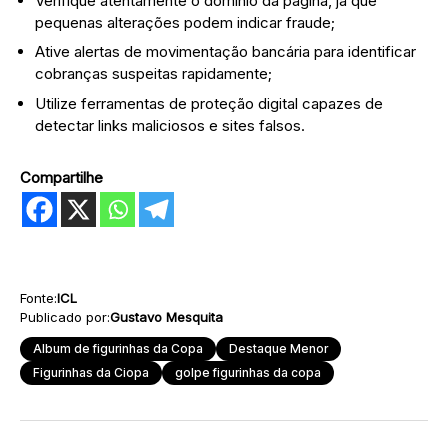
Verifique atentamente o domínio da página, já que
pequenas alterações podem indicar fraude;
Ative alertas de movimentação bancária para identificar
cobranças suspeitas rapidamente;
Utilize ferramentas de proteção digital capazes de
detectar links maliciosos e sites falsos.
Compartilhe
Fonte:
ICL
Publicado por:
Gustavo Mesquita
Album de figurinhas da Copa
Destaque Menor
Figurinhas da Ciopa
golpe figurinhas da copa