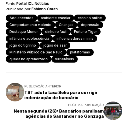
Fonte:
Portal ICL Notícias
Publicado por:
Fabiano Couto
Adolescentes
ambiente escolar
cassino online
Comportamento violento
Crianças
depressão
Destaque Menor
dinheiro fácil
Fortune Tiger
infância e adolescência
influenciadores mirins
jogo do tigrinho
jogos de azar
Ministério Público de São Paulo
plataformas
queda no aprendizado
vulneráveis
PUBLICAÇÃO ANTERIOR
TST adota taxa Selic para corrigir
indenização de bancário
PRÓXIMA PUBLICAÇÃO
Nesta segunda (26): Bancários paralisam
agências do Santander no Gonzaga