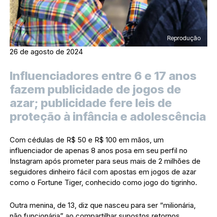
Reprodução
26 de agosto de 2024
Influenciadores entre 6 e 17 anos
fazem publicidade de jogos de
azar; publicidade fere leis de
proteção à infância e adolescência
Com cédulas de R$ 50 e R$ 100 em mãos, um
influenciador de apenas 8 anos posa em seu perfil no
Instagram após prometer para seus mais de 2 milhões de
seguidores dinheiro fácil com apostas em jogos de azar
como o Fortune Tiger, conhecido como jogo do tigrinho.
Outra menina, de 13, diz que nasceu para ser “milionária,
não funcionária” ao compartilhar supostos retornos