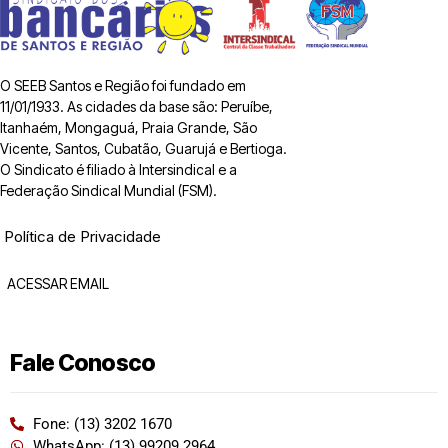
O SEEB Santos e Região foi fundado em
11/01/1933. As cidades da base são: Peruíbe,
Itanhaém, Mongaguá, Praia Grande, São
Vicente, Santos, Cubatão, Guarujá e Bertioga.
O Sindicato é filiado à Intersindical e a
Federação Sindical Mundial (FSM).
Política de Privacidade
ACESSAR EMAIL
Fale Conosco
Fone: (13) 3202 1670
WhatsApp: (13) 99209 2964