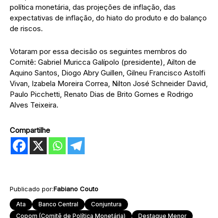
política monetária, das projeções de inflação, das
expectativas de inflação, do hiato do produto e do balanço
de riscos.
Votaram por essa decisão os seguintes membros do
Comitê: Gabriel Muricca Galípolo (presidente), Ailton de
Aquino Santos, Diogo Abry Guillen, Gilneu Francisco Astolfi
Vivan, Izabela Moreira Correa, Nilton José Schneider David,
Paulo Picchetti, Renato Dias de Brito Gomes e Rodrigo
Alves Teixeira.
Compartilhe
Publicado por:
Fabiano Couto
Ata
Banco Central
Conjuntura
Copom (Comitê de Política Monetária)
Destaque Menor