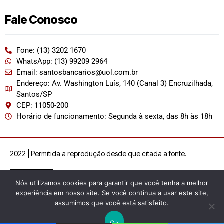
Fale Conosco
Fone: (13) 3202 1670
WhatsApp: (13) 99209 2964
Email: santosbancarios@uol.com.br
Endereço: Av. Washington Luís, 140 (Canal 3) Encruzilhada,
Santos/SP
CEP: 11050-200
Horário de funcionamento: Segunda à sexta, das 8h às 18h
2022 | Permitida a reprodução desde que citada a fonte.
Nós utilizamos cookies para garantir que você tenha a melhor
experiência em nosso site. Se você continua a usar este site,
assumimos que você está satisfeito.
Ok