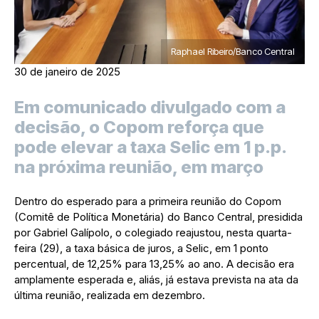
Raphael Ribeiro/Banco Central
30 de janeiro de 2025
Em comunicado divulgado com a
decisão, o Copom reforça que
pode elevar a taxa Selic em 1 p.p.
na próxima reunião, em março
Dentro do esperado para a primeira reunião do Copom
(Comitê de Política Monetária) do Banco Central, presidida
por Gabriel Galípolo, o colegiado reajustou, nesta quarta-
feira (29), a taxa básica de juros, a Selic, em 1 ponto
percentual, de 12,25% para 13,25% ao ano. A decisão era
amplamente esperada e, aliás, já estava prevista na ata da
última reunião, realizada em dezembro.