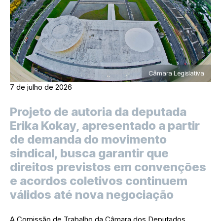
Câmara Legislativa
7 de julho de 2026
Projeto de autoria da deputada
Erika Kokay, apresentado a partir
de demanda do movimento
sindical, busca garantir que
direitos previstos em convenções
e acordos coletivos continuem
válidos até nova negociação
A Comissão de Trabalho da Câmara dos Deputados