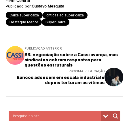
Fonte:
Contraf
Publicado por:
Gustavo Mesquita
Caixa super caixa
criticas ao super caixa
Destaque Menor
Super Caixa
PUBLICAÇÃO ANTERIOR
BB: negociação sobre a Cassi avança, mas
sindicatos cobram respostas para
questões estruturais
PRÓXIMA PUBLICAÇÃO
Bancos adoecem em escala industrial e
depois torturam as vítimas