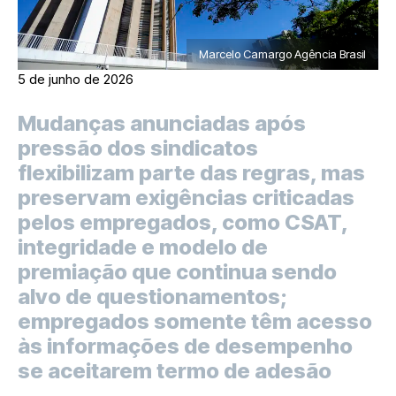
Marcelo Camargo Agência Brasil
5 de junho de 2026
Mudanças anunciadas após
pressão dos sindicatos
flexibilizam parte das regras, mas
preservam exigências criticadas
pelos empregados, como CSAT,
integridade e modelo de
premiação que continua sendo
alvo de questionamentos;
empregados somente têm acesso
às informações de desempenho
se aceitarem termo de adesão