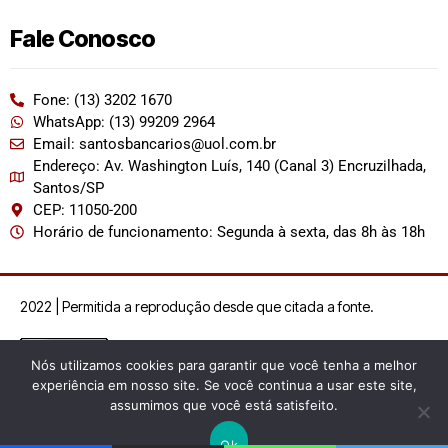
Fale Conosco
Fone: (13) 3202 1670
WhatsApp: (13) 99209 2964
Email: santosbancarios@uol.com.br
Endereço: Av. Washington Luís, 140 (Canal 3) Encruzilhada,
Santos/SP
CEP: 11050-200
Horário de funcionamento: Segunda à sexta, das 8h às 18h
2022 | Permitida a reprodução desde que citada a fonte.
Nós utilizamos cookies para garantir que você tenha a melhor
experiência em nosso site. Se você continua a usar este site,
assumimos que você está satisfeito.
Ok