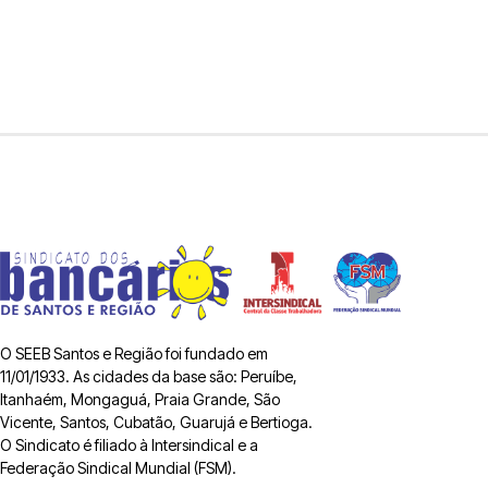
O SEEB Santos e Região foi fundado em
11/01/1933. As cidades da base são: Peruíbe,
Itanhaém, Mongaguá, Praia Grande, São
Vicente, Santos, Cubatão, Guarujá e Bertioga.
O Sindicato é filiado à Intersindical e a
Federação Sindical Mundial (FSM).