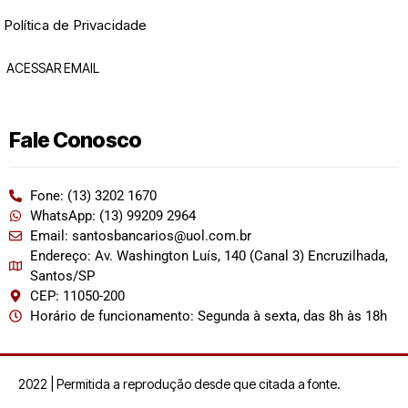
Política de Privacidade
ACESSAR EMAIL
Fale Conosco
Fone: (13) 3202 1670
WhatsApp: (13) 99209 2964
Email: santosbancarios@uol.com.br
Endereço: Av. Washington Luís, 140 (Canal 3) Encruzilhada,
Santos/SP
CEP: 11050-200
Horário de funcionamento: Segunda à sexta, das 8h às 18h
2022 | Permitida a reprodução desde que citada a fonte.