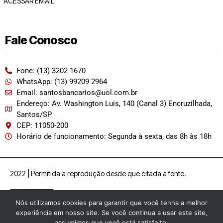
ACESSAR EMAIL
Fale Conosco
Fone: (13) 3202 1670
WhatsApp: (13) 99209 2964
Email: santosbancarios@uol.com.br
Endereço: Av. Washington Luís, 140 (Canal 3) Encruzilhada,
Santos/SP
CEP: 11050-200
Horário de funcionamento: Segunda à sexta, das 8h às 18h
2022 | Permitida a reprodução desde que citada a fonte.
Nós utilizamos cookies para garantir que você tenha a melhor
experiência em nosso site. Se você continua a usar este site,
assumimos que você está satisfeito.