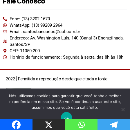
Fale Conosco
Fone: (13) 3202 1670
WhatsApp: (13) 99209 2964
Email: santosbancarios@uol.com.br
Endereço: Av. Washington Luís, 140 (Canal 3) Encruzilhada,
Santos/SP
CEP: 11050-200
Horário de funcionamento: Segunda à sexta, das 8h às 18h
2022 | Permitida a reprodução desde que citada a fonte.
Nós utilizamos cookies para garantir que você tenha a melhor
experiência em nosso site. Se você continua a usar este site,
assumimos que você está satisfeito.
Ok