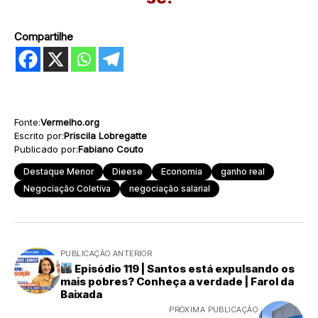
Compartilhe
Fonte:
Vermelho.org
Escrito por:
Priscila Lobregatte
Publicado por:
Fabiano Couto
Destaque Menor
Dieese
Economia
ganho real
Negociação Coletiva
negociação salarial
PUBLICAÇÃO ANTERIOR
Episódio 119 | Santos está expulsando os
mais pobres? Conheça a verdade | Farol da
Baixada
PRÓXIMA PUBLICAÇÃO