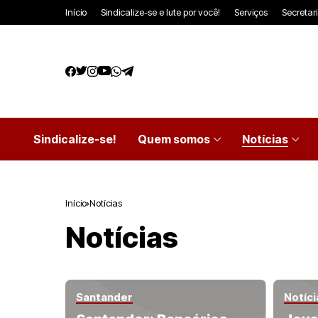
Início
Sindicalize-se e lute por você!
Serviços
Secretar
Sindicalize-se!
Quem somos
Notícias
Início
Notícias
Notícias
Santander
Notíci