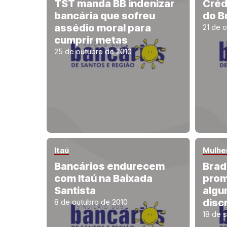
TST manda BB indenizar
Créd
bancária que sofreu
do Br
assédio moral para
21 de 
cumprir metas
25 de outubro de 2010
Itaú
Mulhe
Bancários endurecem
Brad
com Itaú na Baixada
prom
Santista
algu
disc
8 de outubro de 2010
18 de 