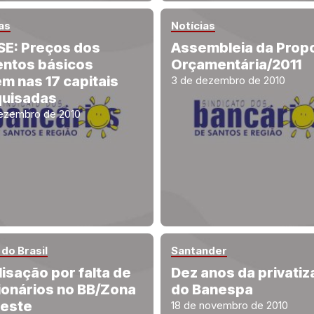
as
Notícias
SE: Preços dos
Assembleia da Prop
entos básicos
Orçamentária/2011
m nas 17 capitais
3 de dezembro de 2010
uisadas
ezembro de 2010
do Brasil
Santander
lisação por falta de
Dez anos da privati
ionários no BB/Zona
do Banespa
este
18 de novembro de 2010