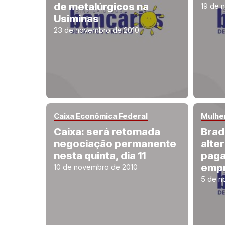
de metalúrgicos na
19 de 
Usiminas
23 de novembro de 2010
Caixa Econômica Federal
Mulhe
Caixa: será retomada
Brad
negociação permanente
alte
nesta quinta, dia 11
paga
emp
10 de novembro de 2010
5 de n