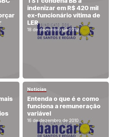
SBC
TST condena BB a
indenizar em R$ 420 mil
orçar
ex-funcionário vítima de
r
LER
18 de dezembro de 2010
Notícias
 mais
Entenda o que é e como
funciona a remuneração
ios
variável
16 de dezembro de 2010