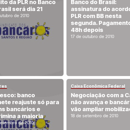
ito da PLR no Banco
Banco do Brasil:
asil será dia 21
assinatura do acord
PLR com BB nesta
outubro de 2010
segunda. Pagamento
48h depois
17 de outubro de 2010
res
Caixa Econômica Federal
esco: banco
Negociação com a C
ete reajuste só para
não avança e bancár
ns bancários e
vão ampliar mobiliz
rimina a maioria
18 de setembro de 2010
setembro de 2010