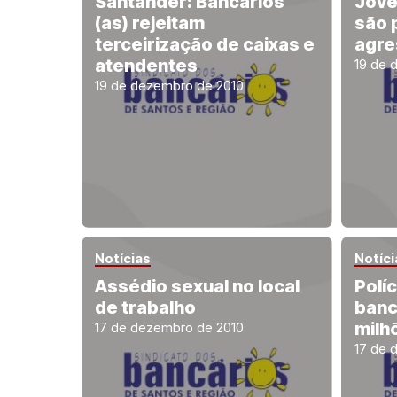
Santander: Bancários
Jove
(as) rejeitam
são 
terceirização de caixas e
agre
atendentes
19 de 
19 de dezembro de 2010
Notícias
Notíci
Assédio sexual no local
Polí
de trabalho
banc
milh
17 de dezembro de 2010
17 de 