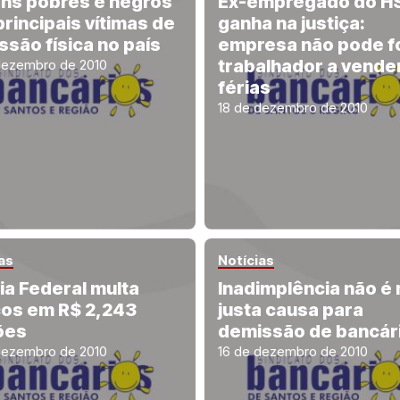
ns pobres e negros
Ex-empregado do H
principais vítimas de
ganha na justiça:
ssão física no país
empresa não pode f
trabalhador a vende
dezembro de 2010
férias
18 de dezembro de 2010
as
Notícias
cia Federal multa
Inadimplência não é
os em R$ 2,243
justa causa para
ões
demissão de bancár
dezembro de 2010
16 de dezembro de 2010