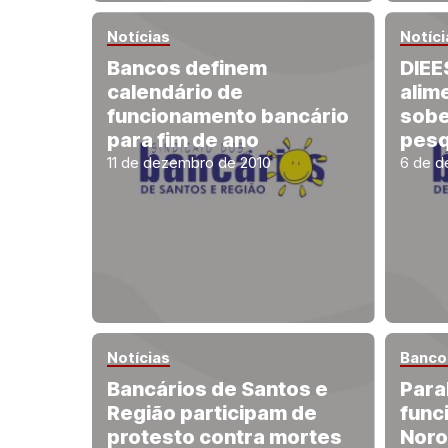
Notícias
Notíci
Bancos definem
DIEE
calendário de
alim
funcionamento bancário
sobe
para fim de ano
pesq
11 de dezembro de 2010
6 de d
Notícias
Banco 
Bancários de Santos e
Para
Região participam de
func
protesto contra mortes
Noro