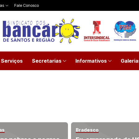
ias
Fale Conosco
Serviços
Secretarias
Informativos
Galeria
as
Bradesco