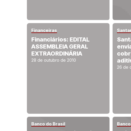
Financeiras
Santa
Financiários: EDITAL
Sant
ASSEMBLEIA GERAL
envi
EXTRAORDINÁRIA
cobr
aditi
28 de outubro de 2010
26 de 
Banco do Brasil
Banco 