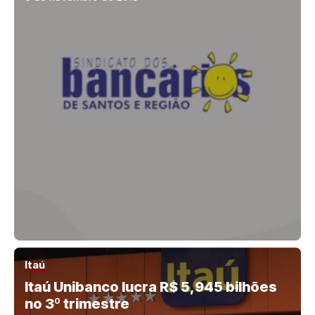
Itaú
Itaú Unibanco lucra R$ 5,945 bilhões
no 3º trimestre