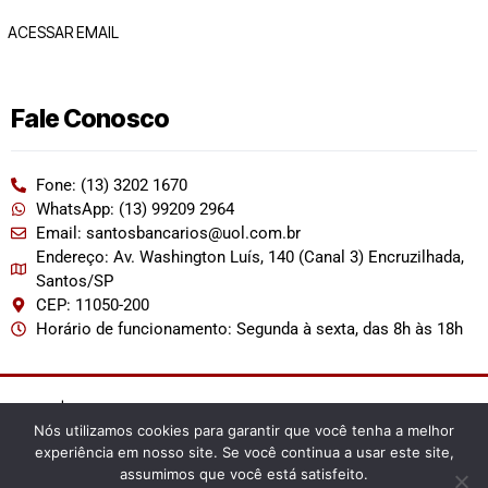
ACESSAR EMAIL
Fale Conosco
Fone: (13) 3202 1670
WhatsApp: (13) 99209 2964
Email: santosbancarios@uol.com.br
Endereço: Av. Washington Luís, 140 (Canal 3) Encruzilhada,
Santos/SP
CEP: 11050-200
Horário de funcionamento: Segunda à sexta, das 8h às 18h
2022 | Permitida a reprodução desde que citada a fonte.
Nós utilizamos cookies para garantir que você tenha a melhor
experiência em nosso site. Se você continua a usar este site,
assumimos que você está satisfeito.