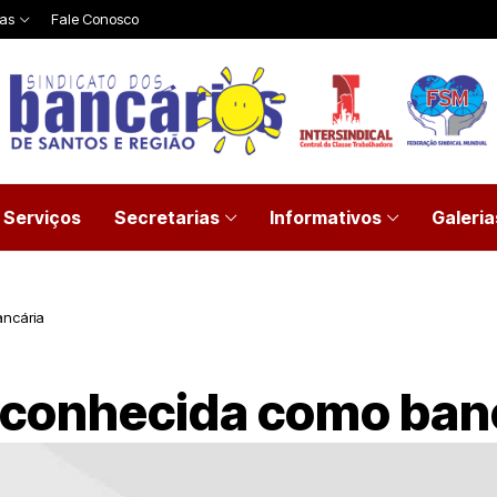
ias
Fale Conosco
Serviços
Secretarias
Informativos
Galeria
ancária
reconhecida como ban