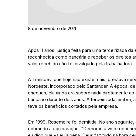
8 de novembro de 2011
Após 11 anos, justiça feita para uma terceirizada d
reconhecida como bancária e receber os direitos a
valor recebido não foi divulgado pela trabalhadora.
A Transpev, que hoje não existe mais, prestava ser
Noroeste, incorporado pelo Santander. À época, 
cheques, ela ainda era subordinada diretamente ao
bancário durante dois anos. A terceirizada lembra,
teve os benefícios cortados pela empresa.
Em 1999, Rosemeire foi demitida. No ano seguinte, o
cobrando a equiparação. “Demorou a vir o reconhec
eu digo que valeu a pena. Deus faz tudo na hora cer