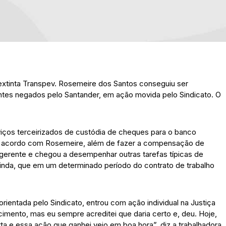
a extinta Transpev. Rosemeire dos Santos conseguiu ser
ntes negados pelo Santander, em ação movida pelo Sindicato. O
viços terceirizados de custódia de cheques para o banco
de acordo com Rosemeire, além de fazer a compensação de
 gerente e chegou a desempenhar outras tarefas típicas de
 ainda, que em um determinado período do contrato de trabalho
rientada pelo Sindicato, entrou com ação individual na Justiça
imento, mas eu sempre acreditei que daria certo e, deu. Hoje,
ta e essa ação que ganhei veio em boa hora”, diz a trabalhadora,