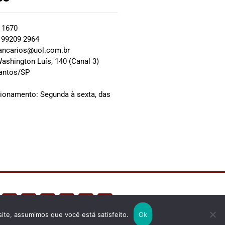
2 1670
 99209 2964
ancarios@uol.com.br
ashington Luís, 140 (Canal 3)
Santos/SP
0
cionamento: Segunda à sexta, das
site, assumimos que você está satisfeito.
Ok