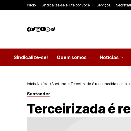
Início
Sindicalize-se e lute por você!
Serviços
Secretar
Sindicalize-se!
Quem somos
Notícias
Início
Notícias
Santander
Terceirizada é reconhecida como b
Santander
Terceirizada é 