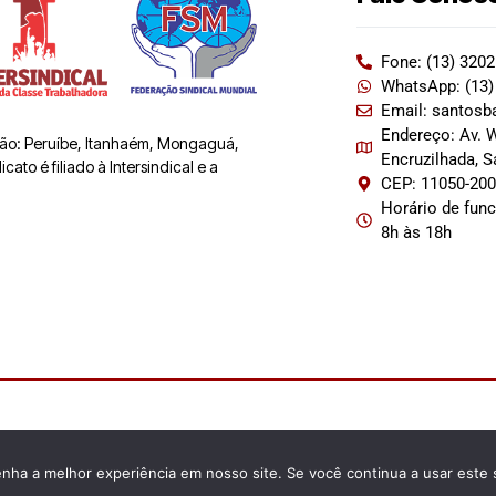
Fone: (13) 320
WhatsApp: (13)
Email: santosb
Endereço: Av. W
 são: Peruíbe, Itanhaém, Mongaguá,
Encruzilhada, 
ato é filiado à Intersindical e a
CEP: 11050-20
Horário de fun
8h às 18h
enha a melhor experiência em nosso site. Se você continua a usar este 