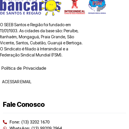
O SEEB Santos e Região foi fundado em
11/01/1933. As cidades da base são: Peruíbe,
Itanhaém, Mongaguá, Praia Grande, São
Vicente, Santos, Cubatão, Guarujá e Bertioga.
O Sindicato é filiado à Intersindical e a
Federação Sindical Mundial (FSM).
Política de Privacidade
ACESSAR EMAIL
Fale Conosco
Fone: (13) 3202 1670
WhatsApp: (13) 99209 2964