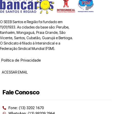
O SEEB Santos e Região foi fundado em
11/01/1933. As cidades da base são: Peruíbe,
Itanhaém, Mongaguá, Praia Grande, São
Vicente, Santos, Cubatão, Guarujá e Bertioga.
O Sindicato é filiado à Intersindical e a
Federação Sindical Mundial (FSM).
Política de Privacidade
ACESSAR EMAIL
Fale Conosco
Fone: (13) 3202 1670
WhatsApp: (13) 99209 2964