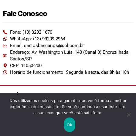
Fale Conosco
Fone: (13) 3202 1670
WhatsApp: (13) 99209 2964
Email: santosbancarios@uol.com.br
Endereço: Av. Washington Luís, 140 (Canal 3) Encruzilhada,
Santos/SP
CEP: 11050-200
Horário de funcionamento: Segunda à sexta, das 8h às 18h
2022 | Permitida a reprodução desde que citada a fonte.
Nós utilizamos cookies para garantir que você tenha a melhor
experiência em nosso site. Se você continua a usar este site,
assumimos que você está satisfeito.
Ok