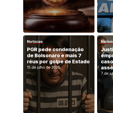
Notícias
Notíci
PGR pede condenação
Just
de Bolsonaro e mais 7
empr
réus por golpe de Estado
caso
assé
15 de julho de 2025
7 de j