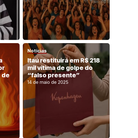
Notícias
a
Itaú restituirá em R$ 218
or
mil vítima de golpe do
 de
“falso presente”
14 de maio de 2025