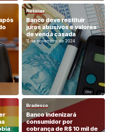
Notícias
 após
Banco deve restituir
do
juros abusivos e valores
de venda casada
11 de novembro de 2024
Bradesco
er
Banco indenizará
na
consumidor por
obia
cobrança de R$ 10 mil de