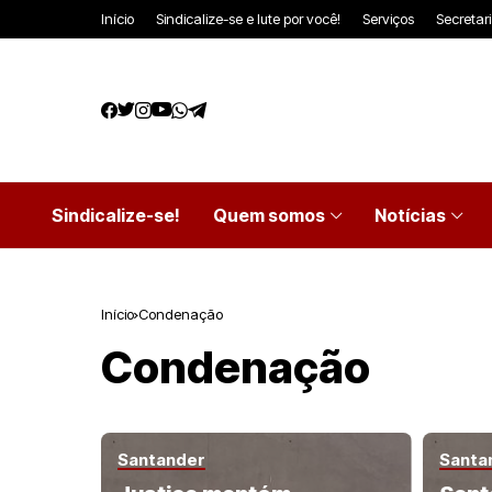
Início
Sindicalize-se e lute por você!
Serviços
Secretar
Sindicalize-se!
Quem somos
Notícias
Início
Condenação
Condenação
Santander
Santa