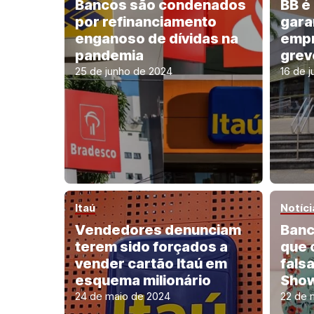
Bancos são condenados
BB é
por refinanciamento
gara
enganoso de dívidas na
empr
pandemia
grev
25 de junho de 2024
16 de 
Itaú
Notíci
Vendedores denunciam
Banc
terem sido forçados a
que 
vender cartão Itaú em
fals
esquema milionário
Sho
24 de maio de 2024
22 de 