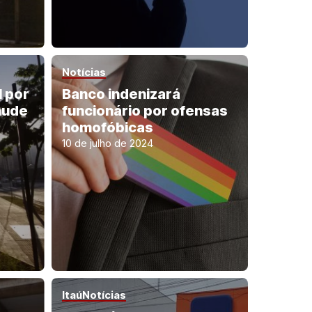
Notícias
 por
Banco indenizará
aude
funcionário por ofensas
homofóbicas
10 de julho de 2024
Itaú
Notícias