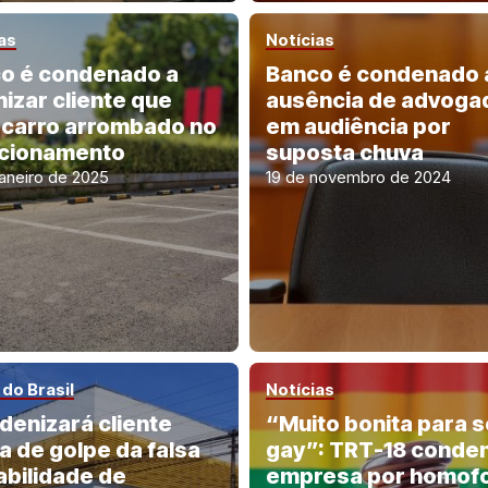
as
Notícias
o é condenado a
Banco é condenado
nizar cliente que
ausência de advoga
 carro arrombado no
em audiência por
cionamento
suposta chuva
janeiro de 2025
19 de novembro de 2024
do Brasil
Notícias
ndenizará cliente
“Muito bonita para s
a de golpe da falsa
gay”: TRT-18 conde
abilidade de
empresa por homof