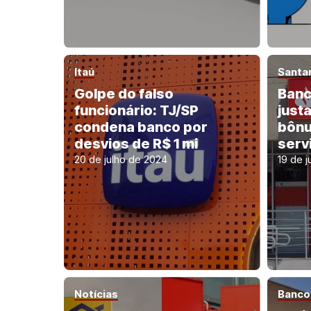
Itaú
Santa
Golpe do falso
Banc
funcionário: TJ/SP
just
condena banco por
bônu
desvios de R$ 1 mi
serv
20 de julho de 2024
19 de j
Notícias
Banco 