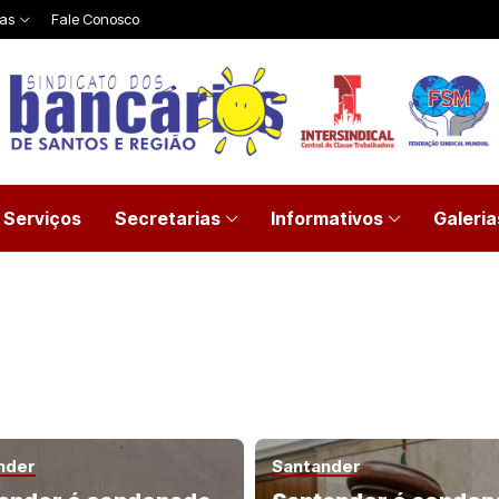
ias
Fale Conosco
Serviços
Secretarias
Informativos
Galeria
nder
Santander