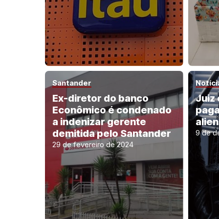
Santander
Notíci
Ex-diretor do banco
Juiz
Econômico é condenado
paga
a indenizar gerente
alie
demitida pelo Santander
9 de d
29 de fevereiro de 2024