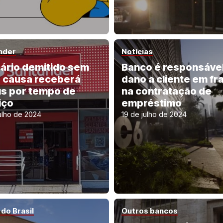
nder
Notícias
ário demitido sem
Banco é responsável
a causa receberá
dano a cliente em fr
s por tempo de
na contratação de
iço
empréstimo
ulho de 2024
19 de julho de 2024
do Brasil
Outros bancos