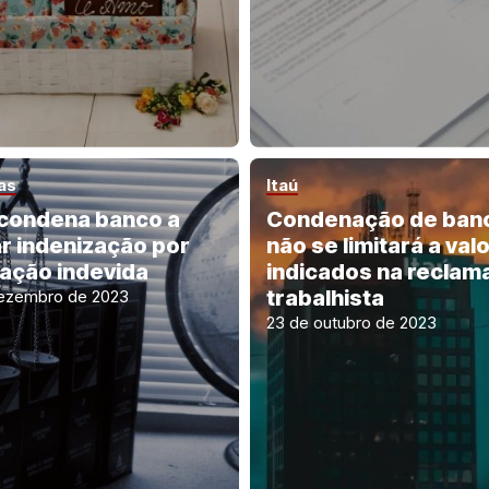
as
Itaú
 condena banco a
Condenação de ban
r indenização por
não se limitará a val
nação indevida
indicados na reclam
trabalhista
ezembro de 2023
23 de outubro de 2023