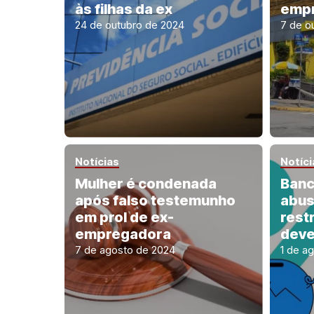
às filhas da ex
empr
24 de outubro de 2024
7 de o
Notícias
Notíci
Mulher é condenada
Banc
após falso testemunho
abus
em prol de ex-
rest
empregadora
dev
7 de agosto de 2024
1 de a