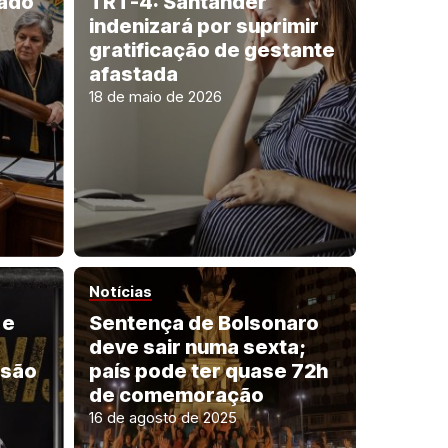
ado
TRT-4: Santander
indenizará por suprimir
gratificação de gestante
afastada
18 de maio de 2026
Notícias
 e
Sentença de Bolsonaro
deve sair numa sexta;
isão
país pode ter quase 72h
de comemoração
16 de agosto de 2025