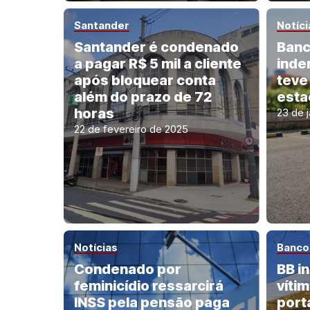
Santander
Notíci
Santander é condenado
Banc
a pagar R$ 5 mil a cliente
inde
após bloquear conta
teve
além do prazo de 72
esta
horas
23 de 
22 de fevereiro de 2025
Notícias
Banco 
Condenado por
BB i
feminicídio ressarcirá
vítim
INSS pela pensão paga
port