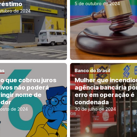
éstimo
5 de outubro de 2024
utubro de 2024
as
Banco do Brasil
o que cobrou juros
Mulher que incendio
ivos não poderá
agência bancária po
ringir nome de
erro em operação é
edor
condenada
gosto de 2024
30 de julho de 2024