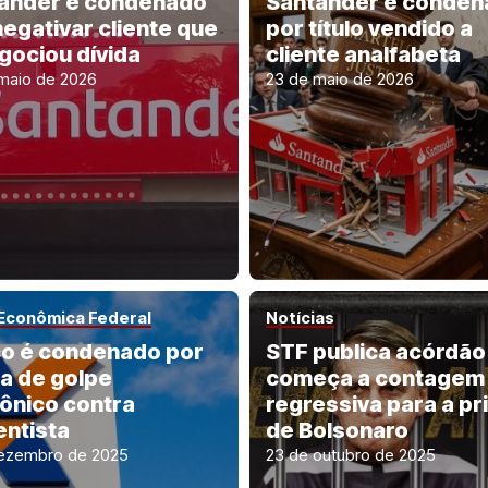
ander é condenado
Santander é conden
negativar cliente que
por título vendido a
gociou dívida
cliente analfabeta
maio de 2026
23 de maio de 2026
 Econômica Federal
Notícias
o é condenado por
STF publica acórdão
a de golpe
começa a contagem
fônico contra
regressiva para a pr
entista
de Bolsonaro
ezembro de 2025
23 de outubro de 2025