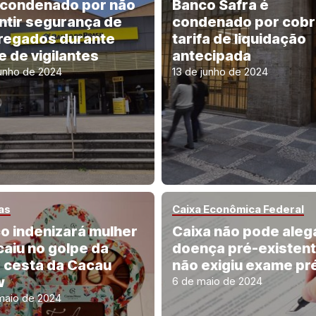
 condenado por não
Banco Safra é
ntir segurança de
condenado por cobr
egados durante
tarifa de liquidação
e de vigilantes
antecipada
junho de 2024
13 de junho de 2024
as
Caixa Econômica Federal
o indenizará mulher
Caixa não pode aleg
caiu no golpe da
doença pré-existent
a cesta da Cacau
não exigiu exame pr
w
6 de maio de 2024
maio de 2024