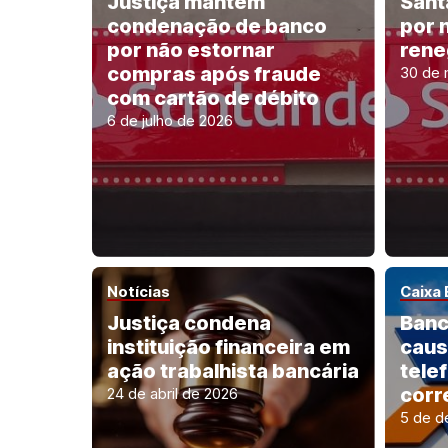
Justiça mantém
Sant
condenação de banco
por 
por não estornar
rene
compras após fraude
30 de 
com cartão de débito
6 de julho de 2026
Notícias
Caixa
Justiça condena
Banc
instituição financeira em
caus
ação trabalhista bancária
tele
corr
24 de abril de 2026
5 de d