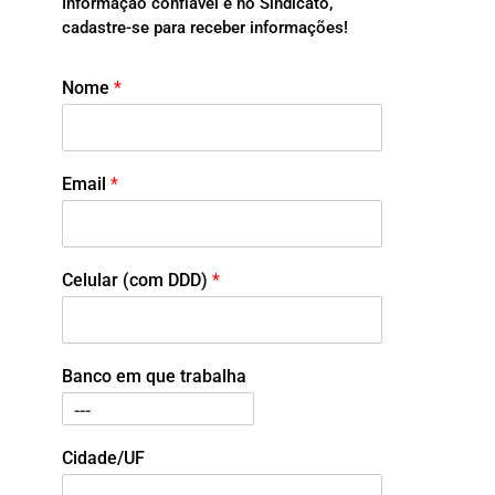
Informação confiável é no Sindicato,
cadastre-se para receber informações!
Nome
*
Email
*
Celular (com DDD)
*
Banco em que trabalha
Cidade/UF