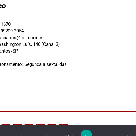
co
2 1670
 99209 2964
ancarios@uol.com.br
ashington Luís, 140 (Canal 3)
Santos/SP
0
cionamento: Segunda à sexta, das