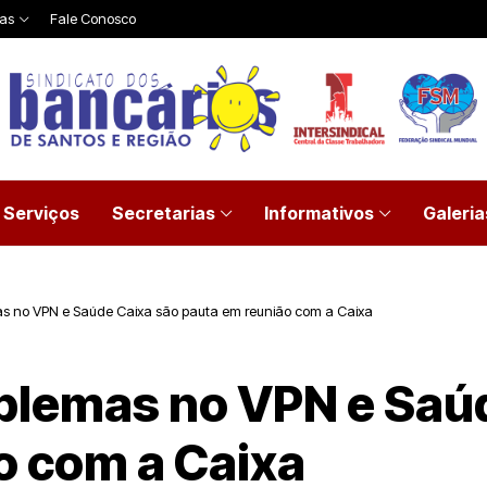
ias
Fale Conosco
Serviços
Secretarias
Informativos
Galeria
as no VPN e Saúde Caixa são pauta em reunião com a Caixa
blemas no VPN e Saú
o com a Caixa