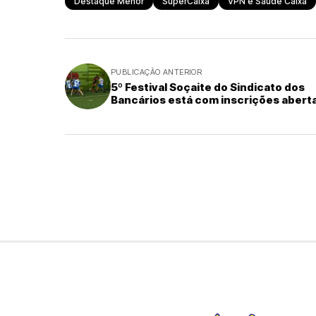
Destaque Menor
SuperCaixa
VPN e Saúde Caixa
PUBLICAÇÃO ANTERIOR
5º Festival Soçaite do Sindicato dos
Bancários está com inscrições abert