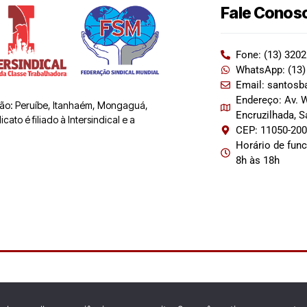
Fale Conos
Fone: (13) 320
WhatsApp: (13)
Email: santosb
Endereço: Av. W
 são: Peruíbe, Itanhaém, Mongaguá,
Encruzilhada, 
ato é filiado à Intersindical e a
CEP: 11050-20
Horário de fun
8h às 18h