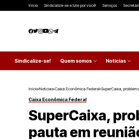
Início
Sindicalize-se e lute por você!
Serviços
Secretar
Sindicalize-se!
Quem somos
Notícias
Início
Notícias
Caixa Econômica Federal
SuperCaixa, problem
Caixa Econômica Federal
SuperCaixa, pro
pauta em reuniã