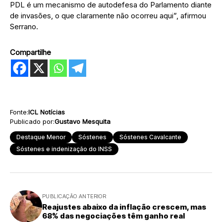
PDL é um mecanismo de autodefesa do Parlamento diante
de invasões, o que claramente não ocorreu aqui”, afirmou
Serrano.
Compartilhe
Fonte:
ICL Notícias
Publicado por:
Gustavo Mesquita
Destaque Menor
Sóstenes
Sóstenes Cavalcante
Sóstenes e indenização do INSS
PUBLICAÇÃO ANTERIOR
Reajustes abaixo da inflação crescem, mas
68% das negociações têm ganho real