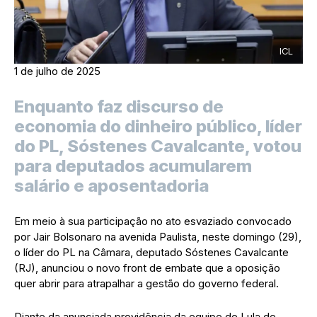
ICL
1 de julho de 2025
Enquanto faz discurso de
economia do dinheiro público, líder
do PL, Sóstenes Cavalcante, votou
para deputados acumularem
salário e aposentadoria
Em meio à sua participação no ato esvaziado convocado
por Jair Bolsonaro na avenida Paulista, neste domingo (29),
o líder do PL na Câmara, deputado Sóstenes Cavalcante
(RJ), anunciou o novo front de embate que a oposição
quer abrir para atrapalhar a gestão do governo federal.
Diante da anunciada providência da equipe de Lula de