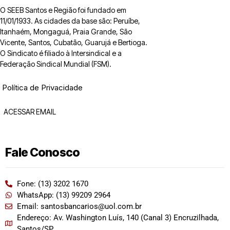
O SEEB Santos e Região foi fundado em
11/01/1933. As cidades da base são: Peruíbe,
Itanhaém, Mongaguá, Praia Grande, São
Vicente, Santos, Cubatão, Guarujá e Bertioga.
O Sindicato é filiado à Intersindical e a
Federação Sindical Mundial (FSM).
Política de Privacidade
ACESSAR EMAIL
Fale Conosco
Fone: (13) 3202 1670
WhatsApp: (13) 99209 2964
Email: santosbancarios@uol.com.br
Endereço: Av. Washington Luís, 140 (Canal 3) Encruzilhada,
Santos/SP