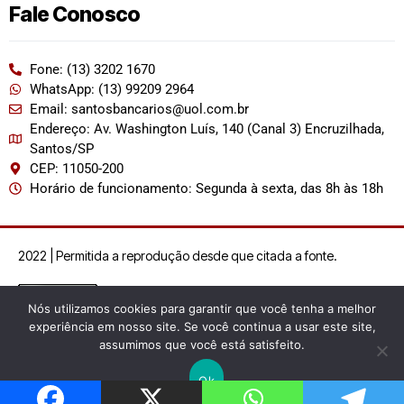
Fale Conosco
Fone: (13) 3202 1670
WhatsApp: (13) 99209 2964
Email: santosbancarios@uol.com.br
Endereço: Av. Washington Luís, 140 (Canal 3) Encruzilhada,
Santos/SP
CEP: 11050-200
Horário de funcionamento: Segunda à sexta, das 8h às 18h
2022 | Permitida a reprodução desde que citada a fonte.
Nós utilizamos cookies para garantir que você tenha a melhor
experiência em nosso site. Se você continua a usar este site,
assumimos que você está satisfeito.
Ok